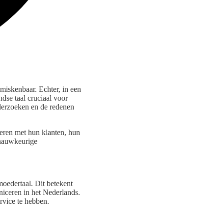
nmiskenbaar. Echter, in een
ndse taal cruciaal voor
nderzoeken en de redenen
ceren met hun klanten, hun
 nauwkeurige
edertaal. Dit betekent
niceren in het Nederlands.
rvice te hebben.