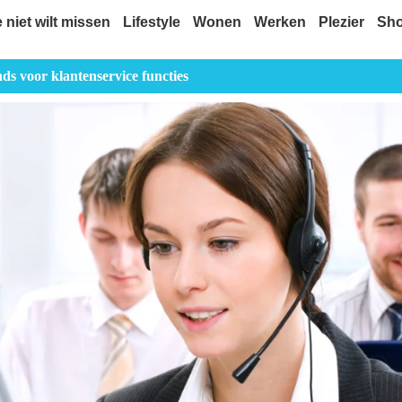
e niet wilt missen
Lifestyle
Wonen
Werken
Plezier
Sh
ds voor klantenservice functies