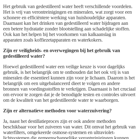
Het gebruik van gedestilleerd water heeft verschillende voordelen.
Het is vrij van verontreinigingen en mineralen, wat zorgt voor een
schonere en efficiëntere werking van huishoudelijke apparaten.
Daarnaast kan het drinken van gedestilleerd water bijdragen aan
een betere hydratatie zonder blootstelling aan schadelijke stoffen.
Ook kan het helpen bij het voorkomen van kalkaanslag in
apparaten zoals koffiezetapparaten en waterkokers.
Zijn er veiligheids- en overwegingen bij het gebruik van
gedestilleerd water?
Hoewel gedestilleerd water een veilige keuze is voor dagelijks
gebruik, is het belangrijk om te onthouden dat het ook vrij is van
mineralen die essentieel kunnen zijn voor je lichaam. Daarom is het
belangrijk om een uitgebalanceerd dieet te volgen en andere
bronnen van voedingsstoffen te verkrijgen. Daarnaast is het cruciaal
om ervoor te zorgen dat je de benodigde testen en controles uitvoert
om de kwaliteit van het gedestilleerde water te waarborgen.
Zijn er alternatieve methoden voor waterzuivering?
Ja, naast het destillatieproces zijn er ook andere methoden
beschikbaar voor het zuiveren van water. Dit omvat het gebruik van
waterfilters, omgekeerde osmose-systemen en ultraviolet-
lichtsystemen die gemeenschappelijke verontreinigingen kunnen