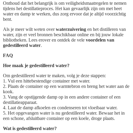
Onthoud dat het belangrijk is om veiligheidsmaatregelen te nemen
tijdens het destillatieproces. Het kan gevaarlijk zijn om met heet
water en damp te werken, dus zorg ervoor dat je altijd voorzichtig
bent.
Als je meer wilt weten over
waterzuivering
en het distilleren van
water, zijn er veel bronnen beschikbaar online en bij jouw lokale
bibliotheken. Lees erover en ontdek de vele
voordelen van
gedestilleerd water
.
FAQ
Hoe maak je gedestilleerd water?
Om gedestilleerd water te maken, volg je deze stappen:
1. Vul een hittebestendige container met water.
2. Plaats de container op een warmtebron en breng het water aan de
kook.
3. Vang de opstijgende damp op in een andere container of een
destillatieapparaat.
4. Laat de damp afkoelen en condenseren tot vloeibaar water.
5. Het opgevangen water is nu gedestilleerd water. Bewaar het in
een schone, afsluitbare container op een koele, droge plaats.
Wat is gedestilleerd water?