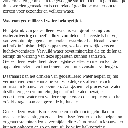
zuiverheid en gebrek aan toegevoegde stoffen. Het kan gemakkelijk
thuis worden gemaakt en is een relatief goedkope manier om te
zorgen voor gezonder en veiliger water.
Waarom gedestilleerd water belangrijk is
Het gebruik van gedestilleerd water is van groot belang voor
waterzuivering
en heeft talloze voordelen. Ten eerste is het vrij
van verontreinigingen en mineralen, waardoor het ideaal is voor
gebruik in huishoudelijke apparaten, zoals stoomstrijkijzers en
luchtbevochtigers. Vervuild water bevat mineralen die op de lange
termijn de werking van deze apparaten kunnen aantasten.
Gedestilleerd water heeft deze negatieve effecten niet en kan de
apparaten beter laten functioneren en hun levensduur verlengen.
Daarnaast kan het drinken van gedestilleerd water helpen bij het
verminderen van de inname van schadelijke stoffen die zich
normaal in kraanwater bevinden. Aangezien het proces van water
destilleren geen verontreinigingen of mineralen bevat, is
gedestilleerd water een veiligere optie voor consumptie en kan het
ook bijdragen aan een gezonde hydratatie.
Gedestilleerd water is ook een betere optie om te gebruiken in
medische toepassingen zoals nierdialyse. Verder kan het helpen om
ongewenste mineralen te vermijden die zich normaal in kraanwater
kunnen ophopen en zo op natuurlijke wijze kalkvorming