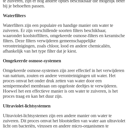
te zuiveren, zijn er nog andere opties beschikbaar die mogelijk beter
bij je behoeften passen.
Waterfilters
Waterfilters zijn een populaire en handige manier om water te
zuiveren. Er zijn verschillende soorten filters beschikbaar,
waaronder koolstoffilters, omgekeerde osmose-filters en keramische
filters. Deze filters verwijderen gemeenschappelijke
verontreinigingen, zoals chloor, lood en andere chemicaliën,
afhankelijk van het type filter dat je kiest.
Omgekeerde osmose-systemen
Omgekeerde osmose-systemen zijn zeer effectief in het verwijderen
van natrium, zouten en andere verontreinigingen uit water. Het
proces omvat het onder druk zetten van water door een
semipermeabel membraan om opgeloste deeltjes te verwijderen.
Hoewel het een effectieve manier is om water te zuiveren, is het
proces traag en kan het duur zijn.
Ultraviolet-lichtsystemen
Ultraviolet-lichtsystemen zijn een andere manier om water te
zuiveren. Dit proces omvat het blootstellen van water aan ultraviolet
licht om bacteriën, virussen en andere micro-organismen te