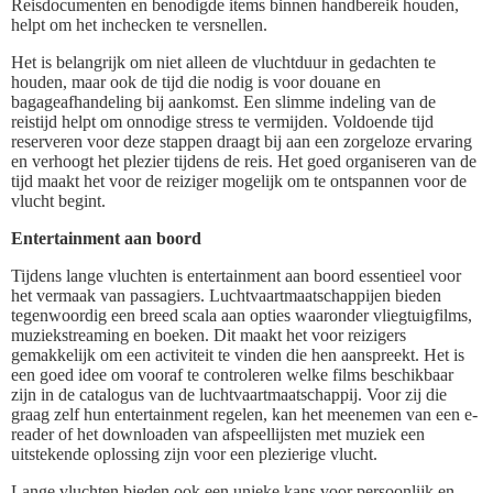
Reisdocumenten en benodigde items binnen handbereik houden,
helpt om het inchecken te versnellen.
Het is belangrijk om niet alleen de vluchtduur in gedachten te
houden, maar ook de tijd die nodig is voor douane en
bagageafhandeling bij aankomst. Een slimme indeling van de
reistijd helpt om onnodige stress te vermijden. Voldoende tijd
reserveren voor deze stappen draagt bij aan een zorgeloze ervaring
en verhoogt het plezier tijdens de reis. Het goed organiseren van de
tijd maakt het voor de reiziger mogelijk om te ontspannen voor de
vlucht begint.
Entertainment aan boord
Tijdens lange vluchten is entertainment aan boord essentieel voor
het vermaak van passagiers. Luchtvaartmaatschappijen bieden
tegenwoordig een breed scala aan opties waaronder vliegtuigfilms,
muziekstreaming en boeken. Dit maakt het voor reizigers
gemakkelijk om een activiteit te vinden die hen aanspreekt. Het is
een goed idee om vooraf te controleren welke films beschikbaar
zijn in de catalogus van de luchtvaartmaatschappij. Voor zij die
graag zelf hun entertainment regelen, kan het meenemen van een e-
reader of het downloaden van afspeellijsten met muziek een
uitstekende oplossing zijn voor een plezierige vlucht.
Lange vluchten bieden ook een unieke kans voor persoonlijk en