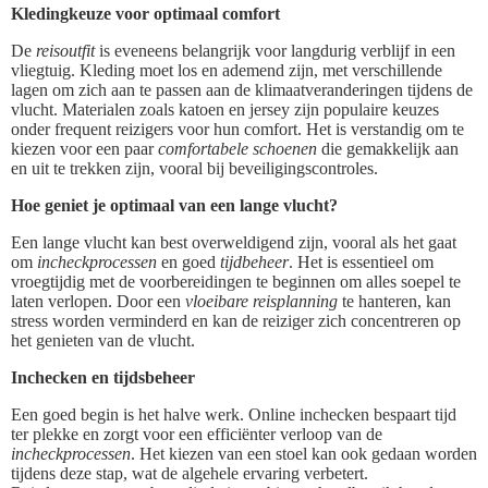
Kledingkeuze voor optimaal comfort
De
reisoutfit
is eveneens belangrijk voor langdurig verblijf in een
vliegtuig. Kleding moet los en ademend zijn, met verschillende
lagen om zich aan te passen aan de klimaatveranderingen tijdens de
vlucht. Materialen zoals katoen en jersey zijn populaire keuzes
onder frequent reizigers voor hun comfort. Het is verstandig om te
kiezen voor een paar
comfortabele schoenen
die gemakkelijk aan
en uit te trekken zijn, vooral bij beveiligingscontroles.
Hoe geniet je optimaal van een lange vlucht?
Een lange vlucht kan best overweldigend zijn, vooral als het gaat
om
incheckprocessen
en goed
tijdbeheer
. Het is essentieel om
vroegtijdig met de voorbereidingen te beginnen om alles soepel te
laten verlopen. Door een
vloeibare reisplanning
te hanteren, kan
stress worden verminderd en kan de reiziger zich concentreren op
het genieten van de vlucht.
Inchecken en tijdsbeheer
Een goed begin is het halve werk. Online inchecken bespaart tijd
ter plekke en zorgt voor een efficiënter verloop van de
incheckprocessen
. Het kiezen van een stoel kan ook gedaan worden
tijdens deze stap, wat de algehele ervaring verbetert.