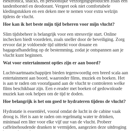
elektronica, snacks, en persoonlijke verzorgingsproducten zoals een
tandenborstel en deodorant. Vergeet ook niet comfortabele
kledingstukken en een deken mee te nemen voor extra welzijn
tijdens de vlucht.
Hoe kan ik het beste mijn tijd beheren voor mijn vlucht?
Slim tijdsbeheer is belangrijk voor een stressvrije start. Online
inchecken biedt voordelen, zoals sneller door de beveiliging. Zorg
ervoor dat je voldoende tijd uittrekt voor douane en
bagageafhandeling op de bestemming, zodat je ontspannen aan je
vlucht kunt beginnen.
Wat voor entertainment opties zijn er aan boord?
Luchtvaartmaatschappijen bieden tegenwoordig een breed scala aan
entertainment aan boord, waaronder films, muziek en boeken. Het
is aan te raden om voorafgaand aan de vlucht te controleren welke
films beschikbaar zijn. Een e-reader met boeken of gedownloade
muziek kan ook helpen om de tijd te doden.
Hoe belangrijk is het om goed te hydrateren tijdens de vlucht?
Hydratatie is essentiëel, vooral omdat de lucht in de cabine vaak
droog is. Het is aan te raden om regelmatig water te drinken,
minimaal een liter voor elke vijf uur van de vlucht. Probeer
caffeïnehoudende dranken te vermijden, aangezien deze uitdroging