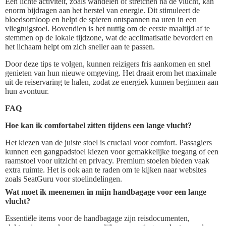
Een lichte activiteit, zoals wandelen of stretchen na de vlucht, kan
enorm bijdragen aan het herstel van energie. Dit stimuleert de
bloedsomloop en helpt de spieren ontspannen na uren in een
vliegtuigstoel. Bovendien is het nuttig om de eerste maaltijd af te
stemmen op de lokale tijdzone, wat de acclimatisatie bevordert en
het lichaam helpt om zich sneller aan te passen.
Door deze tips te volgen, kunnen reizigers fris aankomen en snel
genieten van hun nieuwe omgeving. Het draait erom het maximale
uit de reiservaring te halen, zodat ze energiek kunnen beginnen aan
hun avontuur.
FAQ
Hoe kan ik comfortabel zitten tijdens een lange vlucht?
Het kiezen van de juiste stoel is cruciaal voor comfort. Passagiers
kunnen een gangpadstoel kiezen voor gemakkelijke toegang of een
raamstoel voor uitzicht en privacy. Premium stoelen bieden vaak
extra ruimte. Het is ook aan te raden om te kijken naar websites
zoals SeatGuru voor stoelindelingen.
Wat moet ik meenemen in mijn handbagage voor een lange
vlucht?
Essentiële items voor de handbagage zijn reisdocumenten,