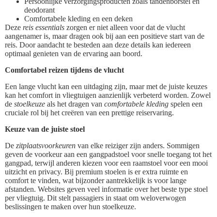
Persoonlijke verzorgingsproducten zoals tandenborstel en
deodorant
Comfortabele kleding en een deken
Deze
reis essentials
zorgen er niet alleen voor dat de vlucht
aangenamer is, maar dragen ook bij aan een positieve start van de
reis. Door aandacht te besteden aan deze details kan iedereen
optimaal genieten van de ervaring aan boord.
Comfortabel reizen tijdens de vlucht
Een lange vlucht kan een uitdaging zijn, maar met de juiste keuzes
kan het comfort in vliegtuigen aanzienlijk verbeterd worden. Zowel
de
stoelkeuze
als het dragen van
comfortabele kleding
spelen een
cruciale rol bij het creëren van een prettige reiservaring.
Keuze van de juiste stoel
De
zitplaatsvoorkeuren
van elke reiziger zijn anders. Sommigen
geven de voorkeur aan een gangpadstoel voor snelle toegang tot het
gangpad, terwijl anderen kiezen voor een raamstoel voor een mooi
uitzicht en privacy. Bij premium stoelen is er extra ruimte en
comfort te vinden, wat bijzonder aantrekkelijk is voor lange
afstanden. Websites geven veel informatie over het beste type stoel
per vliegtuig. Dit stelt passagiers in staat om weloverwogen
beslissingen te maken over hun stoelkeuze.