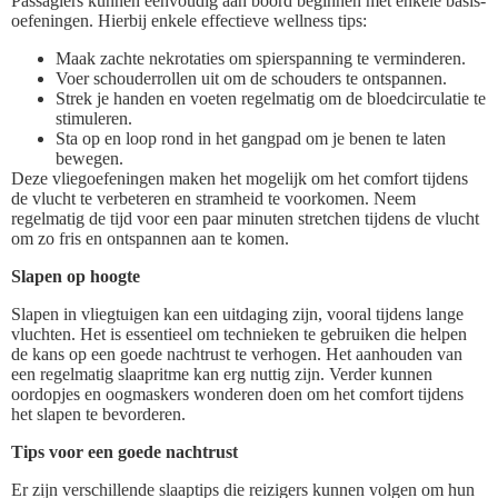
Passagiers kunnen eenvoudig aan boord beginnen met enkele basis-
oefeningen. Hierbij enkele effectieve wellness tips:
Maak zachte nekrotaties om spierspanning te verminderen.
Voer schouderrollen uit om de schouders te ontspannen.
Strek je handen en voeten regelmatig om de bloedcirculatie te
stimuleren.
Sta op en loop rond in het gangpad om je benen te laten
bewegen.
Deze vliegoefeningen maken het mogelijk om het comfort tijdens
de vlucht te verbeteren en stramheid te voorkomen. Neem
regelmatig de tijd voor een paar minuten stretchen tijdens de vlucht
om zo fris en ontspannen aan te komen.
Slapen op hoogte
Slapen in vliegtuigen kan een uitdaging zijn, vooral tijdens lange
vluchten. Het is essentieel om technieken te gebruiken die helpen
de kans op een goede nachtrust te verhogen. Het aanhouden van
een regelmatig slaapritme kan erg nuttig zijn. Verder kunnen
oordopjes en oogmaskers wonderen doen om het comfort tijdens
het slapen te bevorderen.
Tips voor een goede nachtrust
Er zijn verschillende slaaptips die reizigers kunnen volgen om hun