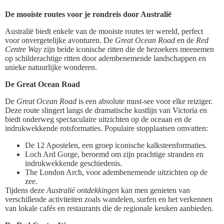
De mooiste routes voor je rondreis door Australië
Australië biedt enkele van de mooiste routes ter wereld, perfect
voor onvergetelijke avonturen. De
Great Ocean Road
en de
Red
Centre Way
zijn beide iconische ritten die de bezoekers meenemen
op schilderachtige ritten door adembenemende landschappen en
unieke natuurlijke wonderen.
De Great Ocean Road
De
Great Ocean Road
is een absolute must-see voor elke reiziger.
Deze route slingert langs de dramatische kustlijn van Victoria en
biedt onderweg spectaculaire uitzichten op de oceaan en de
indrukwekkende rotsformaties. Populaire stopplaatsen omvatten:
De 12 Apostelen, een groep iconische kalksteenformaties.
Loch Ard Gorge, beroemd om zijn prachtige stranden en
indrukwekkende geschiedenis.
The London Arch, voor adembenemende uitzichten op de
zee.
Tijdens deze
Australië ontdekkingen
kan men genieten van
verschillende activiteiten zoals wandelen, surfen en het verkennen
van lokale cafés en restaurants die de regionale keuken aanbieden.