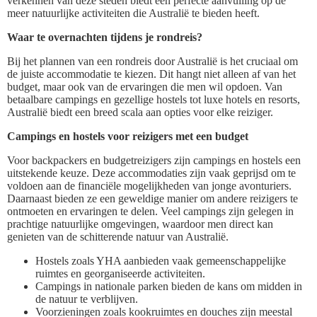
verkennen van deze steden biedt een perfecte aanvulling op de
meer natuurlijke activiteiten die Australië te bieden heeft.
Waar te overnachten tijdens je rondreis?
Bij het plannen van een rondreis door Australië is het cruciaal om
de juiste accommodatie te kiezen. Dit hangt niet alleen af van het
budget, maar ook van de ervaringen die men wil opdoen. Van
betaalbare campings en gezellige hostels tot luxe hotels en resorts,
Australië biedt een breed scala aan opties voor elke reiziger.
Campings en hostels voor reizigers met een budget
Voor backpackers en budgetreizigers zijn campings en hostels een
uitstekende keuze. Deze accommodaties zijn vaak geprijsd om te
voldoen aan de financiële mogelijkheden van jonge avonturiers.
Daarnaast bieden ze een geweldige manier om andere reizigers te
ontmoeten en ervaringen te delen. Veel campings zijn gelegen in
prachtige natuurlijke omgevingen, waardoor men direct kan
genieten van de schitterende natuur van Australië.
Hostels zoals YHA aanbieden vaak gemeenschappelijke
ruimtes en georganiseerde activiteiten.
Campings in nationale parken bieden de kans om midden in
de natuur te verblijven.
Voorzieningen zoals kookruimtes en douches zijn meestal