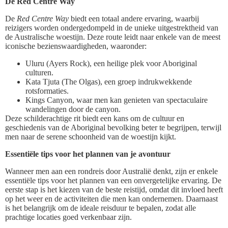
De Red Centre Way
De
Red Centre Way
biedt een totaal andere ervaring, waarbij
reizigers worden ondergedompeld in de unieke uitgestrektheid van
de Australische woestijn. Deze route leidt naar enkele van de meest
iconische bezienswaardigheden, waaronder:
Uluru (Ayers Rock), een heilige plek voor Aboriginal
culturen.
Kata Tjuta (The Olgas), een groep indrukwekkende
rotsformaties.
Kings Canyon, waar men kan genieten van spectaculaire
wandelingen door de canyon.
Deze schilderachtige rit biedt een kans om de cultuur en
geschiedenis van de Aboriginal bevolking beter te begrijpen, terwijl
men naar de serene schoonheid van de woestijn kijkt.
Essentiële tips voor het plannen van je avontuur
Wanneer men aan een rondreis door Australië denkt, zijn er enkele
essentiële tips voor het plannen van een onvergetelijke ervaring. De
eerste stap is het kiezen van de beste reistijd, omdat dit invloed heeft
op het weer en de activiteiten die men kan ondernemen. Daarnaast
is het belangrijk om de ideale reisduur te bepalen, zodat alle
prachtige locaties goed verkenbaar zijn.