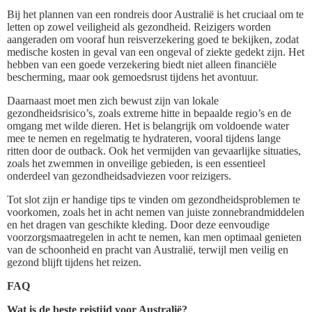
Bij het plannen van een rondreis door Australië is het cruciaal om te
letten op zowel veiligheid als gezondheid. Reizigers worden
aangeraden om vooraf hun reisverzekering goed te bekijken, zodat
medische kosten in geval van een ongeval of ziekte gedekt zijn. Het
hebben van een goede verzekering biedt niet alleen financiële
bescherming, maar ook gemoedsrust tijdens het avontuur.
Daarnaast moet men zich bewust zijn van lokale
gezondheidsrisico’s, zoals extreme hitte in bepaalde regio’s en de
omgang met wilde dieren. Het is belangrijk om voldoende water
mee te nemen en regelmatig te hydrateren, vooral tijdens lange
ritten door de outback. Ook het vermijden van gevaarlijke situaties,
zoals het zwemmen in onveilige gebieden, is een essentieel
onderdeel van gezondheidsadviezen voor reizigers.
Tot slot zijn er handige tips te vinden om gezondheidsproblemen te
voorkomen, zoals het in acht nemen van juiste zonnebrandmiddelen
en het dragen van geschikte kleding. Door deze eenvoudige
voorzorgsmaatregelen in acht te nemen, kan men optimaal genieten
van de schoonheid en pracht van Australië, terwijl men veilig en
gezond blijft tijdens het reizen.
FAQ
Wat is de beste reistijd voor Australië?