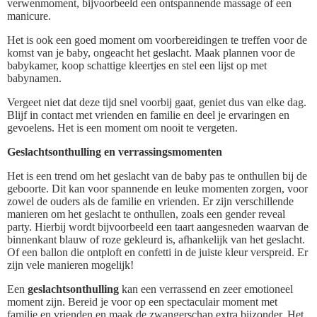
verwenmoment, bijvoorbeeld een ontspannende massage of een
manicure.
Het is ook een goed moment om voorbereidingen te treffen voor de
komst van je baby, ongeacht het geslacht. Maak plannen voor de
babykamer, koop schattige kleertjes en stel een lijst op met
babynamen.
Vergeet niet dat deze tijd snel voorbij gaat, geniet dus van elke dag.
Blijf in contact met vrienden en familie en deel je ervaringen en
gevoelens. Het is een moment om nooit te vergeten.
Geslachtsonthulling en verrassingsmomenten
Het is een trend om het geslacht van de baby pas te onthullen bij de
geboorte. Dit kan voor spannende en leuke momenten zorgen, voor
zowel de ouders als de familie en vrienden. Er zijn verschillende
manieren om het geslacht te onthullen, zoals een gender reveal
party. Hierbij wordt bijvoorbeeld een taart aangesneden waarvan de
binnenkant blauw of roze gekleurd is, afhankelijk van het geslacht.
Of een ballon die ontploft en confetti in de juiste kleur verspreid. Er
zijn vele manieren mogelijk!
Een
geslachtsonthulling
kan een verrassend en zeer emotioneel
moment zijn. Bereid je voor op een spectaculair moment met
familie en vrienden en maak de zwangerschap extra bijzonder. Het