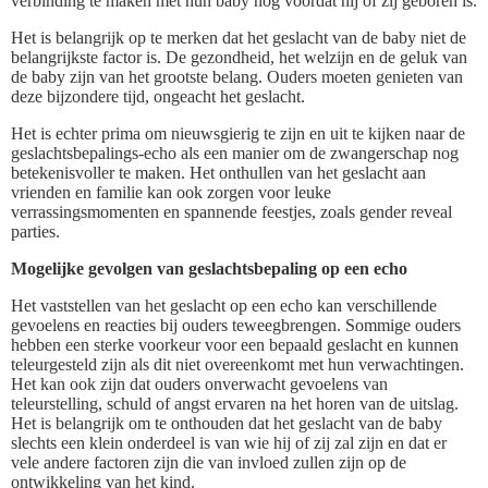
verbinding te maken met hun baby nog voordat hij of zij geboren is.
Het is belangrijk op te merken dat het geslacht van de baby niet de
belangrijkste factor is. De gezondheid, het welzijn en de geluk van
de baby zijn van het grootste belang. Ouders moeten genieten van
deze bijzondere tijd, ongeacht het geslacht.
Het is echter prima om nieuwsgierig te zijn en uit te kijken naar de
geslachtsbepalings-echo als een manier om de zwangerschap nog
betekenisvoller te maken. Het onthullen van het geslacht aan
vrienden en familie kan ook zorgen voor leuke
verrassingsmomenten en spannende feestjes, zoals gender reveal
parties.
Mogelijke gevolgen van geslachtsbepaling op een echo
Het vaststellen van het geslacht op een echo kan verschillende
gevoelens en reacties bij ouders teweegbrengen. Sommige ouders
hebben een sterke voorkeur voor een bepaald geslacht en kunnen
teleurgesteld zijn als dit niet overeenkomt met hun verwachtingen.
Het kan ook zijn dat ouders onverwacht gevoelens van
teleurstelling, schuld of angst ervaren na het horen van de uitslag.
Het is belangrijk om te onthouden dat het geslacht van de baby
slechts een klein onderdeel is van wie hij of zij zal zijn en dat er
vele andere factoren zijn die van invloed zullen zijn op de
ontwikkeling van het kind.