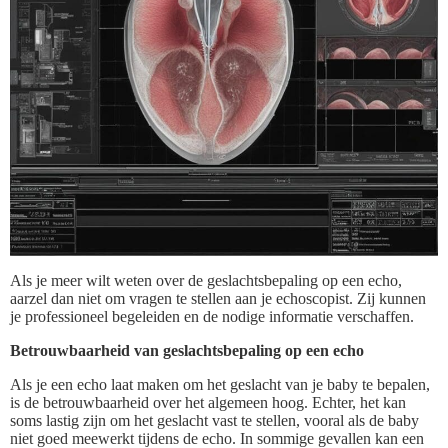
Als je meer wilt weten over de geslachtsbepaling op een echo,
aarzel dan niet om vragen te stellen aan je echoscopist. Zij kunnen
je professioneel begeleiden en de nodige informatie verschaffen.
Betrouwbaarheid van geslachtsbepaling op een echo
Als je een echo laat maken om het geslacht van je baby te bepalen,
is de betrouwbaarheid over het algemeen hoog. Echter, het kan
soms lastig zijn om het geslacht vast te stellen, vooral als de baby
niet goed meewerkt tijdens de echo. In sommige gevallen kan een