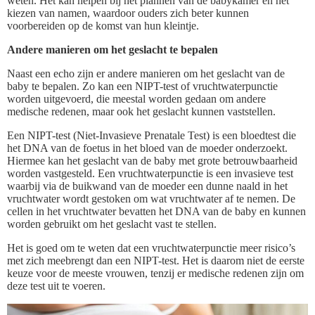
weten. Het kan helpen bij het plannen van de babykamer en het
kiezen van namen, waardoor ouders zich beter kunnen
voorbereiden op de komst van hun kleintje.
Andere manieren om het geslacht te bepalen
Naast een echo zijn er andere manieren om het geslacht van de
baby te bepalen. Zo kan een NIPT-test of vruchtwaterpunctie
worden uitgevoerd, die meestal worden gedaan om andere
medische redenen, maar ook het geslacht kunnen vaststellen.
Een NIPT-test (Niet-Invasieve Prenatale Test) is een bloedtest die
het DNA van de foetus in het bloed van de moeder onderzoekt.
Hiermee kan het geslacht van de baby met grote betrouwbaarheid
worden vastgesteld. Een vruchtwaterpunctie is een invasieve test
waarbij via de buikwand van de moeder een dunne naald in het
vruchtwater wordt gestoken om wat vruchtwater af te nemen. De
cellen in het vruchtwater bevatten het DNA van de baby en kunnen
worden gebruikt om het geslacht vast te stellen.
Het is goed om te weten dat een vruchtwaterpunctie meer risico’s
met zich meebrengt dan een NIPT-test. Het is daarom niet de eerste
keuze voor de meeste vrouwen, tenzij er medische redenen zijn om
deze test uit te voeren.