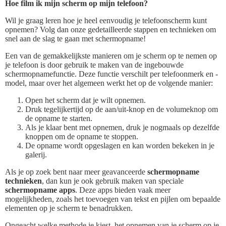
Hoe film ik mijn scherm op mijn telefoon?
Wil je graag leren hoe je heel eenvoudig je telefoonscherm kunt
opnemen? Volg dan onze gedetailleerde stappen en technieken om
snel aan de slag te gaan met schermopname!
Een van de gemakkelijkste manieren om je scherm op te nemen op
je telefoon is door gebruik te maken van de ingebouwde
schermopnamefunctie. Deze functie verschilt per telefoonmerk en -
model, maar over het algemeen werkt het op de volgende manier:
Open het scherm dat je wilt opnemen.
Druk tegelijkertijd op de aan/uit-knop en de volumeknop om
de opname te starten.
Als je klaar bent met opnemen, druk je nogmaals op dezelfde
knoppen om de opname te stoppen.
De opname wordt opgeslagen en kan worden bekeken in je
galerij.
Als je op zoek bent naar meer geavanceerde
schermopname
technieken
, dan kun je ook gebruik maken van speciale
schermopname apps
. Deze apps bieden vaak meer
mogelijkheden, zoals het toevoegen van tekst en pijlen om bepaalde
elementen op je scherm te benadrukken.
Ongeacht welke methode je kiest, het opnemen van je scherm op je