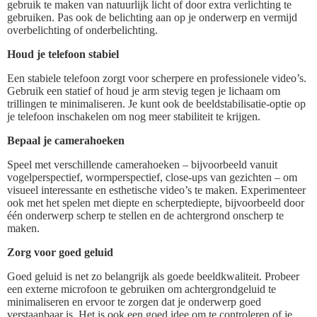
gebruik te maken van natuurlijk licht of door extra verlichting te
gebruiken. Pas ook de belichting aan op je onderwerp en vermijd
overbelichting of onderbelichting.
Houd je telefoon stabiel
Een stabiele telefoon zorgt voor scherpere en professionele video’s.
Gebruik een statief of houd je arm stevig tegen je lichaam om
trillingen te minimaliseren. Je kunt ook de beeldstabilisatie-optie op
je telefoon inschakelen om nog meer stabiliteit te krijgen.
Bepaal je camerahoeken
Speel met verschillende camerahoeken – bijvoorbeeld vanuit
vogelperspectief, wormperspectief, close-ups van gezichten – om
visueel interessante en esthetische video’s te maken. Experimenteer
ook met het spelen met diepte en scherptediepte, bijvoorbeeld door
één onderwerp scherp te stellen en de achtergrond onscherp te
maken.
Zorg voor goed geluid
Goed geluid is net zo belangrijk als goede beeldkwaliteit. Probeer
een externe microfoon te gebruiken om achtergrondgeluid te
minimaliseren en ervoor te zorgen dat je onderwerp goed
verstaanbaar is. Het is ook een goed idee om te controleren of je