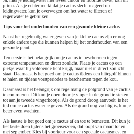
Ja, mits je leidingwater niet teveel chloor en fluoride bevat, kan dit
prima. Als je echter merkt dat je cactus slecht reageert op
leidingwater, kun je overwegen om het water te filteren of
regenwater te gebruiken.
Tips voor het onderhouden van een gezonde kleine cactus
Naast het regelmatig water geven van je kleine cactus zijn er nog
enkele andere tips die kunnen helpen bij het onderhouden van een
gezonde plant.
Ten eerste is het belangrijk om je cactus te beschermen tegen
extreme temperaturen en direct zonlicht. Plaats je cactus op een
plekje waar hij voldoende licht krijgt, maar niet in direct zonlicht
staat. Daarnaast is het goed om je cactus tijdens een hittegolf binnen
te halen en tijdens vorstperiodes te beschermen tegen de kou.
Daarnaast is het belangrijk om regelmatig de potgrond van je cactus
te controleren. Dit kun je doen door je vinger in de grond te steken
tot aan je tweede vingerkootje. Als de grond droog aanvoelt, is het
tijd om je cactus water te geven. Als de grond nog vochtig is, kun je
beter even wachten.
Als laatste is het goed om je cactus af en toe te bemesten. Dit kun je
het beste doen tijdens het groeiseizoen, dat loopt van maart tot en
met september. Kies bij voorkeur voor een speciale cactusmest en