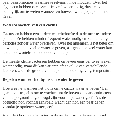
paar basisprincipes waarmee je rekening moet houden. Over het
algemeen hebben cactussen niet veel water nodig, dus het is
belangrijk om te weten wanneer en hoeveel water je je plant moet
geven.
Waterbehoeften van een cactus
Cactussen hebben een andere waterbehoefte dan de meeste andere
planten. Ze hebben minder frequent water nodig en kunnen lange
periodes zonder water overleven. Over het algemeen is het beter om
te weinig dan te veel te water te geven, aangezien te veel water kan
leiden tot wortelrot en de dood van de plant.
De meeste kleine cactussen hebben ongeveer eens per twee weken
water nodig, maar dit kan variëren afhankelijk van verschillende
factoren, zoals de grootte van de plant en de omgevingstemperatuur.
Bepalen wanneer het tijd is om water te geven
Hoe weet je wanneer het tijd is om je cactus water te geven? Een
goede vuistregel is om te wachten tot de bovenste paar centimeters
van de potgrond uitgedroogd zijn voordat je water geeft. Als de
potgrond nog vochtig aanvoelt, wacht dan nog een paar dagen
voordat je opnieuw water geeft.
Het is het beste om je cactus in de ochtend water te geven, omdat