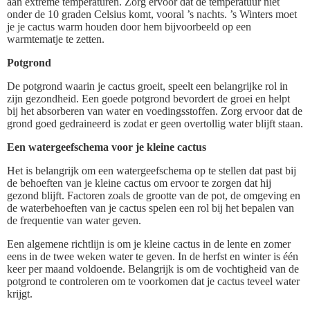
aan extreme temperaturen. Zorg ervoor dat de temperatuur niet
onder de 10 graden Celsius komt, vooral ’s nachts. ’s Winters moet
je je cactus warm houden door hem bijvoorbeeld op een
warmtematje te zetten.
Potgrond
De potgrond waarin je cactus groeit, speelt een belangrijke rol in
zijn gezondheid. Een goede potgrond bevordert de groei en helpt
bij het absorberen van water en voedingsstoffen. Zorg ervoor dat de
grond goed gedraineerd is zodat er geen overtollig water blijft staan.
Een watergeefschema voor je kleine cactus
Het is belangrijk om een watergeefschema op te stellen dat past bij
de behoeften van je kleine cactus om ervoor te zorgen dat hij
gezond blijft. Factoren zoals de grootte van de pot, de omgeving en
de waterbehoeften van je cactus spelen een rol bij het bepalen van
de frequentie van water geven.
Een algemene richtlijn is om je kleine cactus in de lente en zomer
eens in de twee weken water te geven. In de herfst en winter is één
keer per maand voldoende. Belangrijk is om de vochtigheid van de
potgrond te controleren om te voorkomen dat je cactus teveel water
krijgt.