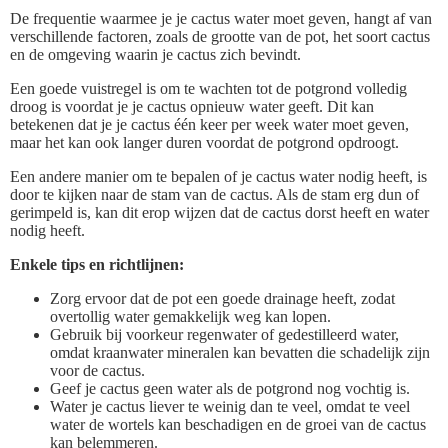
De frequentie waarmee je je cactus water moet geven, hangt af van
verschillende factoren, zoals de grootte van de pot, het soort cactus
en de omgeving waarin je cactus zich bevindt.
Een goede vuistregel is om te wachten tot de potgrond volledig
droog is voordat je je cactus opnieuw water geeft. Dit kan
betekenen dat je je cactus één keer per week water moet geven,
maar het kan ook langer duren voordat de potgrond opdroogt.
Een andere manier om te bepalen of je cactus water nodig heeft, is
door te kijken naar de stam van de cactus. Als de stam erg dun of
gerimpeld is, kan dit erop wijzen dat de cactus dorst heeft en water
nodig heeft.
Enkele tips en richtlijnen:
Zorg ervoor dat de pot een goede drainage heeft, zodat
overtollig water gemakkelijk weg kan lopen.
Gebruik bij voorkeur regenwater of gedestilleerd water,
omdat kraanwater mineralen kan bevatten die schadelijk zijn
voor de cactus.
Geef je cactus geen water als de potgrond nog vochtig is.
Water je cactus liever te weinig dan te veel, omdat te veel
water de wortels kan beschadigen en de groei van de cactus
kan belemmeren.