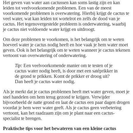
Het geven van water aan cactussen kan soms lastig zijn en kan
leiden tot veelvoorkomende problemen. Een van de meest
voorkomende problemen is overwatering. Hierbij krijgt de cactus te
veel water, wat kan leiden tot wortelrot en zelfs de dood van je
cactus. Het tegenovergestelde probleem is onderwatering, waarbij
je cactus niet voldoende water krijgt en uitdroogt.
Om deze problemen te voorkomen, is het belangrijk om te weten
hoeveel water je cactus nodig heeft en hoe vaak je hem water moet
geven. Ook is het belangrijk om te weten wanneer je cactus tekenen
vertoont van overwatering of onderwatering.
Tip:
Een veelvoorkomende manier om te testen of je
cactus water nodig heeft, is door met een satéprikker in
de grond te prikken. Komt de prikker er droog uit?
Dan heeft je cactus water nodig.
Als je merkt dat je cactus problemen heeft met water geven, moet je
snel handelen om hem terug gezond te krijgen. Verwijder
bijvoorbeeld de natte grond en laat de cactus een paar dagen drogen
voordat je hem weer water geeft. Als je cactus geen verbetering
vertoont, kan het raadzaam zijn om je plant naar een cactus-
specialist te brengen.
Praktische tips voor het bewateren van een kleine cactus