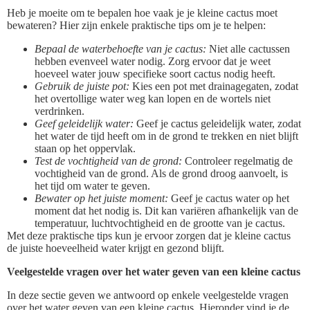
Heb je moeite om te bepalen hoe vaak je je kleine cactus moet
bewateren? Hier zijn enkele praktische tips om je te helpen:
Bepaal de waterbehoefte van je cactus:
Niet alle cactussen
hebben evenveel water nodig. Zorg ervoor dat je weet
hoeveel water jouw specifieke soort cactus nodig heeft.
Gebruik de juiste pot:
Kies een pot met drainagegaten, zodat
het overtollige water weg kan lopen en de wortels niet
verdrinken.
Geef geleidelijk water:
Geef je cactus geleidelijk water, zodat
het water de tijd heeft om in de grond te trekken en niet blijft
staan op het oppervlak.
Test de vochtigheid van de grond:
Controleer regelmatig de
vochtigheid van de grond. Als de grond droog aanvoelt, is
het tijd om water te geven.
Bewater op het juiste moment:
Geef je cactus water op het
moment dat het nodig is. Dit kan variëren afhankelijk van de
temperatuur, luchtvochtigheid en de grootte van je cactus.
Met deze praktische tips kun je ervoor zorgen dat je kleine cactus
de juiste hoeveelheid water krijgt en gezond blijft.
Veelgestelde vragen over het water geven van een kleine cactus
In deze sectie geven we antwoord op enkele veelgestelde vragen
over het water geven van een kleine cactus. Hieronder vind je de