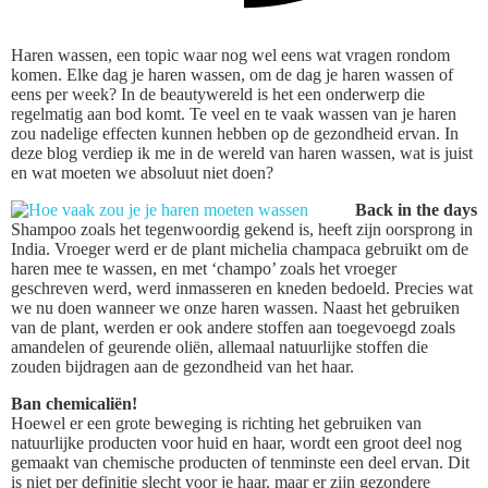
Haren wassen, een topic waar nog wel eens wat vragen rondom
komen. Elke dag je haren wassen, om de dag je haren wassen of
eens per week? In de beautywereld is het een onderwerp die
regelmatig aan bod komt. Te veel en te vaak wassen van je haren
zou nadelige effecten kunnen hebben op de gezondheid ervan. In
deze blog verdiep ik me in de wereld van haren wassen, wat is juist
en wat moeten we absoluut niet doen?
Back in the days
Shampoo zoals het tegenwoordig gekend is, heeft zijn oorsprong in
India. Vroeger werd er de plant michelia champaca gebruikt om de
haren mee te wassen, en met ‘champo’ zoals het vroeger
geschreven werd, werd inmasseren en kneden bedoeld. Precies wat
we nu doen wanneer we onze haren wassen. Naast het gebruiken
van de plant, werden er ook andere stoffen aan toegevoegd zoals
amandelen of geurende oliën, allemaal natuurlijke stoffen die
zouden bijdragen aan de gezondheid van het haar.
Ban chemicaliën!
Hoewel er een grote beweging is richting het gebruiken van
natuurlijke producten voor huid en haar, wordt een groot deel nog
gemaakt van chemische producten of tenminste een deel ervan. Dit
is niet per definitie slecht voor je haar, maar er zijn gezondere