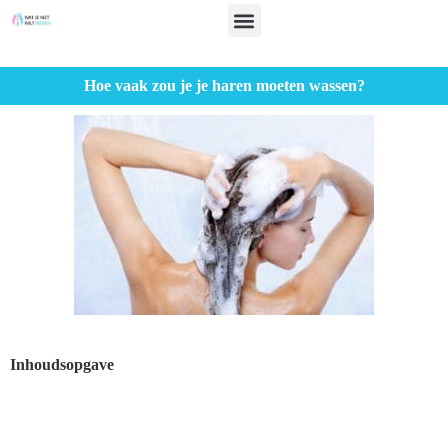
Hoe vaak zou je je haren moeten wassen?
Inhoudsopgave