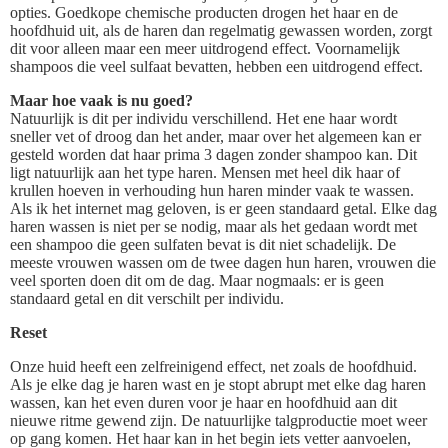
opties. Goedkope chemische producten drogen het haar en de
hoofdhuid uit, als de haren dan regelmatig gewassen worden, zorgt
dit voor alleen maar een meer uitdrogend effect. Voornamelijk
shampoos die veel sulfaat bevatten, hebben een uitdrogend effect.
Maar hoe vaak is nu goed?
Natuurlijk is dit per individu verschillend. Het ene haar wordt
sneller vet of droog dan het ander, maar over het algemeen kan er
gesteld worden dat haar prima 3 dagen zonder shampoo kan. Dit
ligt natuurlijk aan het type haren. Mensen met heel dik haar of
krullen hoeven in verhouding hun haren minder vaak te wassen.
Als ik het internet mag geloven, is er geen standaard getal. Elke dag
haren wassen is niet per se nodig, maar als het gedaan wordt met
een shampoo die geen sulfaten bevat is dit niet schadelijk. De
meeste vrouwen wassen om de twee dagen hun haren, vrouwen die
veel sporten doen dit om de dag. Maar nogmaals: er is geen
standaard getal en dit verschilt per individu.
Reset
Onze huid heeft een zelfreinigend effect, net zoals de hoofdhuid.
Als je elke dag je haren wast en je stopt abrupt met elke dag haren
wassen, kan het even duren voor je haar en hoofdhuid aan dit
nieuwe ritme gewend zijn. De natuurlijke talgproductie moet weer
op gang komen. Het haar kan in het begin iets vetter aanvoelen,