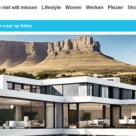
e niet wilt missen
Lifestyle
Wonen
Werken
Plezier
Sh
a waar op letten