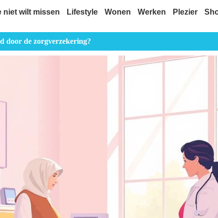
e niet wilt missen
Lifestyle
Wonen
Werken
Plezier
Sh
oed door de zorgverzekering?