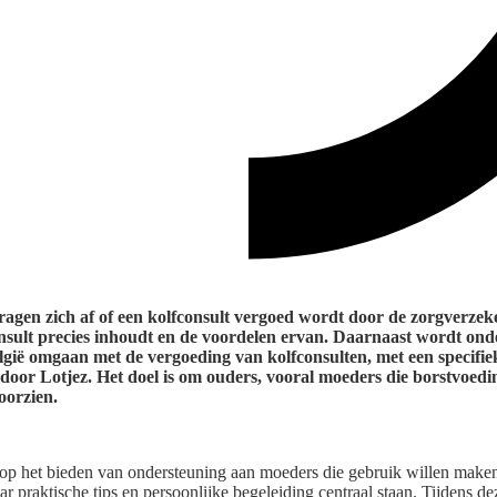
ragen zich af of een kolfconsult vergoed wordt door de zorgverzeker
onsult precies inhoudt en de voordelen ervan. Daarnaast wordt on
gië omgaan met de vergoeding van kolfconsulten, met een specifie
oor Lotjez. Het doel is om ouders, vooral moeders die borstvoedin
oorzien.
h op het bieden van ondersteuning aan moeders die gebruik willen maken
r praktische tips en persoonlijke begeleiding centraal staan. Tijdens de