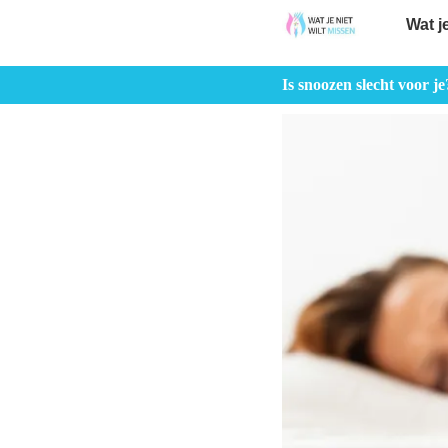
Wat j
Is snoozen slecht voor je