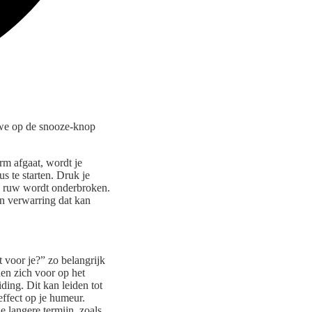
 we op de snooze-knop
rm afgaat, wordt je
 te starten. Druk je
s ruw wordt onderbroken.
en verwarring dat kan
 voor je?” zo belangrijk
den zich voor op het
ding. Dit kan leiden tot
effect op je humeur.
 langere termijn, zoals