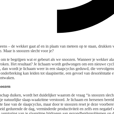
eens – de wekker gaat af en in plaats van meteen op te staan, drukken
p. Maar is snoozen slecht voor je?
jk om te begrijpen wat er gebeurt als we snoozen. Wanneer je wekker ala
roken. Het resultaat? Je lichaam wordt gedwongen om een nieuwe cyclus
, dan wordt je lichaam weer in een slaapcyclus geduwd, die vervolgen
onderbreking kan leiden tot slaapinertie, een gevoel van desoriëntatie 
ontwaken.
noozen
schap duiken, wordt het duidelijker waarom de vraag “is snoozen slecht
je natuurlijke slaap-waakritme verstoord. Je lichaam en hersenen berei
e fase van de slaapcyclus, maar door te snoozen reset je deze voorberei
id gedurende de dag, verminderde productiviteit en zelfs een negatief 
verstoring van je slaapritme bijdragen aan gezondheidsproblemen op de