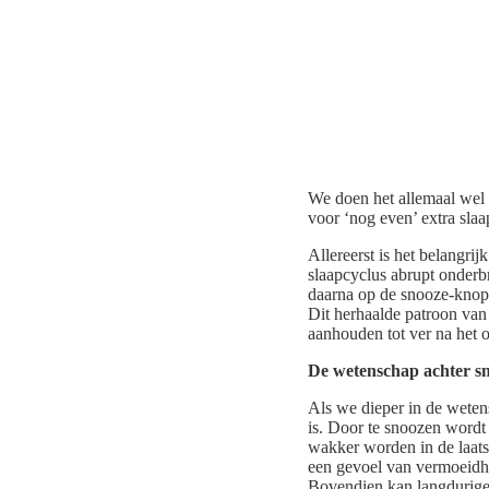
We doen het allemaal wel 
voor ‘nog even’ extra slaa
Allereerst is het belangri
slaapcyclus abrupt onderb
daarna op de snooze-knop
Dit herhaalde patroon van 
aanhouden tot ver na het 
De wetenschap achter s
Als we dieper in de weten
is. Door te snoozen wordt 
wakker worden in de laatst
een gevoel van vermoeidhe
Bovendien kan langdurige 