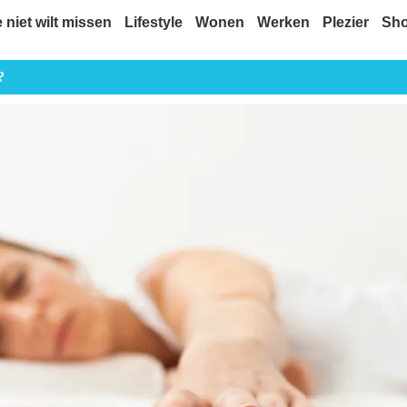
e niet wilt missen
Lifestyle
Wonen
Werken
Plezier
Sh
?