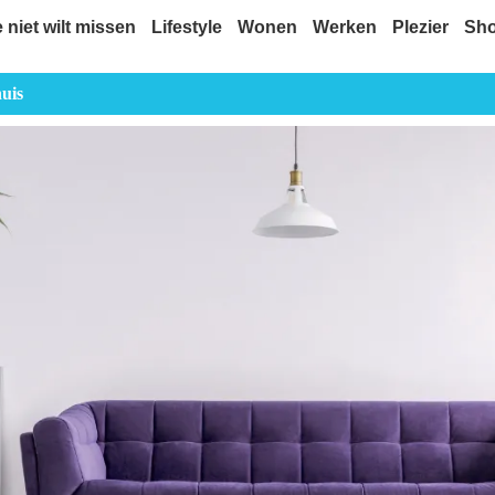
e niet wilt missen
Lifestyle
Wonen
Werken
Plezier
Sh
uis