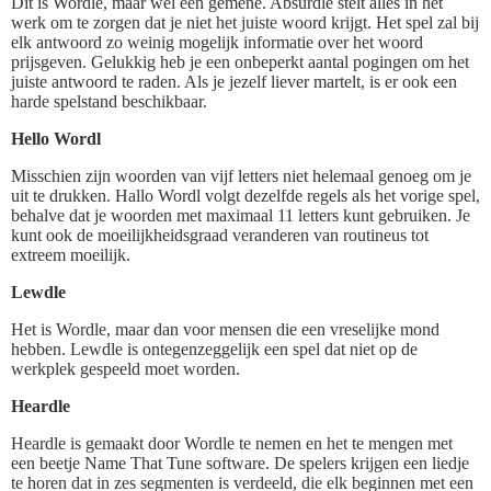
Dit is Wordle, maar wel een gemene. Absurdle stelt alles in het
werk om te zorgen dat je niet het juiste woord krijgt. Het spel zal bij
elk antwoord zo weinig mogelijk informatie over het woord
prijsgeven. Gelukkig heb je een onbeperkt aantal pogingen om het
juiste antwoord te raden. Als je jezelf liever martelt, is er ook een
harde spelstand beschikbaar.
Hello Wordl
Misschien zijn woorden van vijf letters niet helemaal genoeg om je
uit te drukken. Hallo Wordl volgt dezelfde regels als het vorige spel,
behalve dat je woorden met maximaal 11 letters kunt gebruiken. Je
kunt ook de moeilijkheidsgraad veranderen van routineus tot
extreem moeilijk.
Lewdle
Het is Wordle, maar dan voor mensen die een vreselijke mond
hebben. Lewdle is ontegenzeggelijk een spel dat niet op de
werkplek gespeeld moet worden.
Heardle
Heardle is gemaakt door Wordle te nemen en het te mengen met
een beetje Name That Tune software. De spelers krijgen een liedje
te horen dat in zes segmenten is verdeeld, die elk beginnen met een