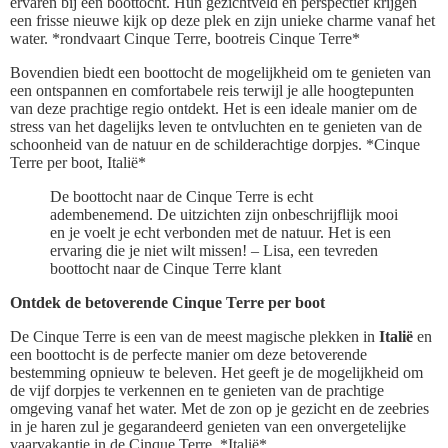
ervaren bij een boottocht. Hun gezichtveld en perspectief krijgen
een frisse nieuwe kijk op deze plek en zijn unieke charme vanaf het
water. *rondvaart Cinque Terre, bootreis Cinque Terre*
Bovendien biedt een boottocht de mogelijkheid om te genieten van
een ontspannen en comfortabele reis terwijl je alle hoogtepunten
van deze prachtige regio ontdekt. Het is een ideale manier om de
stress van het dagelijks leven te ontvluchten en te genieten van de
schoonheid van de natuur en de schilderachtige dorpjes. *Cinque
Terre per boot, Italië*
De boottocht naar de Cinque Terre is echt
adembenemend. De uitzichten zijn onbeschrijflijk mooi
en je voelt je echt verbonden met de natuur. Het is een
ervaring die je niet wilt missen! – Lisa, een tevreden
boottocht naar de Cinque Terre klant
Ontdek de betoverende Cinque Terre per boot
De Cinque Terre is een van de meest magische plekken in
Italië
en
een boottocht is de perfecte manier om deze betoverende
bestemming opnieuw te beleven. Het geeft je de mogelijkheid om
de vijf dorpjes te verkennen en te genieten van de prachtige
omgeving vanaf het water. Met de zon op je gezicht en de zeebries
in je haren zul je gegarandeerd genieten van een onvergetelijke
vaarvakantie in de Cinque Terre. *Italië*