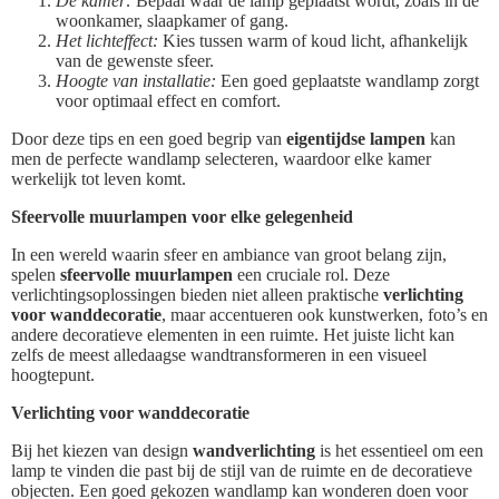
De kamer:
Bepaal waar de lamp geplaatst wordt, zoals in de
woonkamer, slaapkamer of gang.
Het lichteffect:
Kies tussen warm of koud licht, afhankelijk
van de gewenste sfeer.
Hoogte van installatie:
Een goed geplaatste wandlamp zorgt
voor optimaal effect en comfort.
Door deze tips en een goed begrip van
eigentijdse lampen
kan
men de perfecte wandlamp selecteren, waardoor elke kamer
werkelijk tot leven komt.
Sfeervolle muurlampen voor elke gelegenheid
In een wereld waarin sfeer en ambiance van groot belang zijn,
spelen
sfeervolle muurlampen
een cruciale rol. Deze
verlichtingsoplossingen bieden niet alleen praktische
verlichting
voor wanddecoratie
, maar accentueren ook kunstwerken, foto’s en
andere decoratieve elementen in een ruimte. Het juiste licht kan
zelfs de meest alledaagse wandtransformeren in een visueel
hoogtepunt.
Verlichting voor wanddecoratie
Bij het kiezen van design
wandverlichting
is het essentieel om een
lamp te vinden die past bij de stijl van de ruimte en de decoratieve
objecten. Een goed gekozen wandlamp kan wonderen doen voor