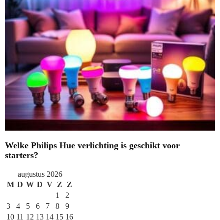
Welke Philips Hue verlichting is geschikt voor
starters?
augustus 2026
M
D
W
D
V
Z
Z
1
2
3
4
5
6
7
8
9
10
11
12
13
14
15
16