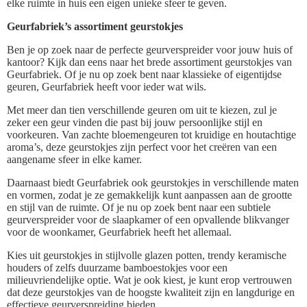
elke ruimte in huis een eigen unieke sfeer te geven.
Geurfabriek’s assortiment geurstokjes
Ben je op zoek naar de perfecte geurverspreider voor jouw huis of
kantoor? Kijk dan eens naar het brede assortiment geurstokjes van
Geurfabriek. Of je nu op zoek bent naar klassieke of eigentijdse
geuren, Geurfabriek heeft voor ieder wat wils.
Met meer dan tien verschillende geuren om uit te kiezen, zul je
zeker een geur vinden die past bij jouw persoonlijke stijl en
voorkeuren. Van zachte bloemengeuren tot kruidige en houtachtige
aroma’s, deze geurstokjes zijn perfect voor het creëren van een
aangename sfeer in elke kamer.
Daarnaast biedt Geurfabriek ook geurstokjes in verschillende maten
en vormen, zodat je ze gemakkelijk kunt aanpassen aan de grootte
en stijl van de ruimte. Of je nu op zoek bent naar een subtiele
geurverspreider voor de slaapkamer of een opvallende blikvanger
voor de woonkamer, Geurfabriek heeft het allemaal.
Kies uit geurstokjes in stijlvolle glazen potten, trendy keramische
houders of zelfs duurzame bamboestokjes voor een
milieuvriendelijke optie. Wat je ook kiest, je kunt erop vertrouwen
dat deze geurstokjes van de hoogste kwaliteit zijn en langdurige en
effectieve geurverspreiding bieden.