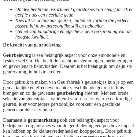
Ontdek het brede assortiment geurstokjes van Geurfabriek en
geef je huis een heerlijke geur.
Kies uit verschillende geuren, maten en vormen die perfect
passen bij jouw persoonlijke stijl en behoeften.
Geniet van langdurige en effectieve geurverspreiding van de
hoogste kwaliteit.
De kracht van geurbeleving
Geurbeleving
is een belangrijk aspect voor onze emotionele en
fysieke welzijn. Het heeft de kracht om stemmingen, herinneringen
en gevoelens te beïnvloeden. Daarom is het belangrijk om de juiste
geurervaring in huis te creëren.
Door gebruik te maken van Geurfabriek’s geurstokjes kun je op een
gemakkelijke en effectieve manier verschillende geuren in huis
brengen en zo de gewenste
geurbeleving
creëren. Met een brede
selectie van geurstokjes, variërend van frisse tot warme en kruidige
geuren, is er voor iedere persoonlijke voorkeur een geschikte
geurverspreider te vinden.
Daarnaast is
geurmarketing
ook een belangrijk aspect voor
bedrijven en organisaties waar de geurbeleving een positieve impact
kan hebben op de klanttevredenheid en koopgedrag. Door gebruik
te maken van kwalitatieve en effectieve
geurverspreiders
zoals