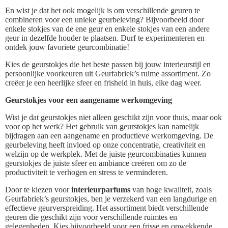
En wist je dat het ook mogelijk is om verschillende geuren te
combineren voor een unieke geurbeleving? Bijvoorbeeld door
enkele stokjes van de ene geur en enkele stokjes van een andere
geur in dezelfde houder te plaatsen. Durf te experimenteren en
ontdek jouw favoriete geurcombinatie!
Kies de geurstokjes die het beste passen bij jouw interieurstijl en
persoonlijke voorkeuren uit Geurfabriek’s ruime assortiment. Zo
creëer je een heerlijke sfeer en frisheid in huis, elke dag weer.
Geurstokjes voor een aangename werkomgeving
Wist je dat geurstokjes niet alleen geschikt zijn voor thuis, maar ook
voor op het werk? Het gebruik van geurstokjes kan namelijk
bijdragen aan een aangename en productieve werkomgeving. De
geurbeleving heeft invloed op onze concentratie, creativiteit en
welzijn op de werkplek. Met de juiste geurcombinaties kunnen
geurstokjes de juiste sfeer en ambiance creëren om zo de
productiviteit te verhogen en stress te verminderen.
Door te kiezen voor
interieurparfums
van hoge kwaliteit, zoals
Geurfabriek’s geurstokjes, ben je verzekerd van een langdurige en
effectieve geurverspreiding. Het assortiment biedt verschillende
geuren die geschikt zijn voor verschillende ruimtes en
gelegenheden. Kies bijvoorbeeld voor een frisse en opwekkende