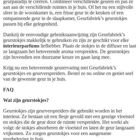
geurparadijs te creëren. Combineer verschillende geuren en pas ze
aan aan de verschillende ruimtes in je huis. Of het nu een stijlvolle
sfeer in de woonkamer is, een frisse geur in de keuken of een
ontspannende geur in de slaapkamer, Geurfabriek’s geurstokjes
passen bij elke gelegenheid.
Dankzij de eenvoudige gebruiksaanwijzing zijn Geurfabriek’s
geurstokjes makkelijk te gebruiken en zijn ze geschikt voor elke
interieurparfums
liefhebber. Plaats de stokjes in de diffuser en laat
ze langzaam het betoverende aroma verspreiden. De geurstokjes
zijn bovendien een duurzame keuze en gaan lang mee.
Krijg nu een betoverende geurervaring met Geurfabriek’s
geurstokjes en geurverspreiders. Bestel ze nu online en geniet snel
van de gewenste geur in je huis.
FAQ
Wat zijn geurstokjes?
Geurstokjes zijn geurverspreiders die gebruikt worden in het
interieur. Ze bestaan uit een flesje gevuld met een geurige vloeistof
en stokjes die de geur door de ruimte verspreiden. Het werkt als
volgt: de stokjes absorberen de vloeistof en laten de geur langzaam
vrijkomen. Zo zorgen geurstokjes voor een aangename
geurbeleving in huis.