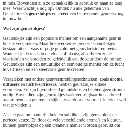
in huis. Bovendien zijn ze gemakkelijk in gebruik en gaan ze lang
mee. Waar wacht je nog op? Ontdek nu alle geheimen van
Geurfabriek’s
geurstokjes
en creëer een betoverende geurervaring
in jouw huis!
Wat zijn geurstokjes?
Geurstokjes zijn een populaire manier om een aangename geur in
huis te verspreiden. Maar hoe werken ze precies? Geurstokjes
bestaan uit een vaas of potje gevuld met geurvloeistof en reeds.
Wanneer je de reeds in de vloeistof plaatst, absorberen ze de
vloeistof en verspreiden ze geleidelijk aan de geur door de ruimte.
Geurstokjes zijn een natuurlijke en eenvoudige manier om de lucht
te verfrissen en een sfeervolle geur te creëren.
Vergeleken met andere geurverspreidingstechnieken, zoals
aroma
diffusers
en
luchtverfrissers
, hebben geurstokjes enkele
voordelen. Ze zijn bijvoorbeeld geluidsloos en hebben geen stroom
nodig. Bovendien zijn geurstokjes vaak verkrijgbaar in een breed
assortiment aan geuren en stijlen, waardoor er voor elk interieur wel
wat te vinden is.
Als het gaat om natuurlijkheid en subtiliteit, zijn geurstokjes de
perfecte keuze. En door de vele verschillende aroma’s en kleuren,
kunnen geurstokjes op een creatieve manier worden gebruikt om