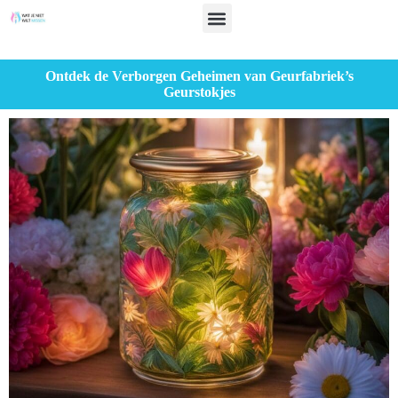
Ontdek de Verborgen Geheimen van Geurfabriek’s
Geurstokjes