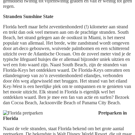
gemiddeld twintig tot vijfentwintig graden en valt er weinig tot geen
regen.
Stranden Sunshine State
Florida heeft maar liefst zeventienhonderd (!) kilometer aan strand
en trekt dan ook veel mensen aan om de prachtige stranden. South
Beach, het strand gelegen aan de oostkust in Miami, is het meest
populair van allemaal. Het brede, witte zandstrand wordt omgeven
door art-deco gebouwen, wuivende palmbomen en een schitterend
uitzicht over de Atlantische Oceaan. Om de zoveel meter vind je de
typische lifeguard huisjes die er allemaal bijzonder uniek uitzien en
wel een foto waard zijn. Naast South Beach, zijn de stranden van
Florida-Keys het ontdekken waard. De Florida-Keys omvatten een
eilandengroep van zo’n zeventienhonderd eilandjes, verbonden
door één weg afgewisseld met bruggen. Het strand van het eiland
Key-West is een heerlijke plek om te ontspannen en te genieten van
het mooie uitzicht. Elk strand in Florida is eigenlijk wel het
ontdekken waard. Ben je mee een fan van actie en surfen? Bezoek
dan Cocoa Beach, Jacksonville Beach of Panama City Beach.
Pretparken in
Florida
Naast de vele stranden, staat Florida bekend om het grote aantal
pretparken. De bekendste is Walt Disney World Resort, die uit maar