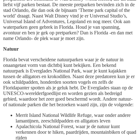
liefst vijf parken bestaat. De meeste pretparken bevinden zich in de
stad Orlando, die dan ook de bijnaam ‘Theme park capital of the
world’ draagt. Naast Walt Disney vind je er Universal Studio’s,
Universal Island of Adventures, Legoland en nog meer. Ook aan
waterparken geen gebrek in Florida. Houd je van spanning,
avontuur en ben je gek op pretparken? Dan is Florida -en dan met
name Orlando- de plek waar je moet zijn.
Natuur
Florida bevat verscheidene natuurparken waar je de natuur in
onaangetast vorm van dichtbij kunt bekijken. Een bekend
natuurpark is Everglades National Park, waar je kunt kajakken
tussen de alligators en krokodillen. Naast deze predatoren kun je er
ook schildpadden, honderden soorten vogels en zelfs de
Floridapanter spotten als je geluk hebt. De Everglades staan op de
UNESCO-werelderfgoedlijst en worden gezien als bedreigd
gebied, waardoor het zeer goed beschermd wordt. Andere natuur-
of nationale parken die het bezoeken waard zijn, zijn de volgende:
Merrit Island National Wildlife Refuge, waar onder andere
lamantijnen, zeeschildpadden en alligators leven
Apalachicola National Forest, waar je de natuur kunt
verkennen door te hiken, paardrijden, mountainbiken of quad
rijden