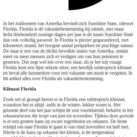
In het zuidoosten van Amerika bevindt zich Sunshine State, oftewel
Florida. Florida is dé vakantiebestemming bij uitstek, met maar
liefst driehonderd zonnige dagen per jaar is de naam Sunshine State
dan ook volledig passend. In Florida is plezier gegarandeerd, met
kilometers strand, het hoogste aantal pretparken en prachtige natuur.
De staat is een van de dichts bevolkte staten van Amerika, omdat
meer en meer mensen zich er vestigen om van hun pensioen te
genieten. Dat zegt wel iets over een staat, als je het mij vraagt.
Florida kent een fijne relaxte sfeer, een heerlijk subtropisch klimaat
en bevat alle kenmerken voor een vakantie om nooit te vergeten. In
dit artikel alles over Florida als vakantiebestemming.
Klimaat Florida
Zoals net al gezegd heerst er in Florida een subtropisch klimaat,
waardoor het er altijd -zelfs in de winter- lekker warm is. Het
grootste deel van het jaar schijnt de zon voortdurend, behalve in het
orkaanseizoen die loopt van juni tot november. Tijdens deze periode
is er een grotere kans op zware regenbuien en orkanen. De beste
reistijd om naar Florida te gaan is van eind november tot half mei.
Hierin is de kans op orkanen het kleinst, is de temperatuur