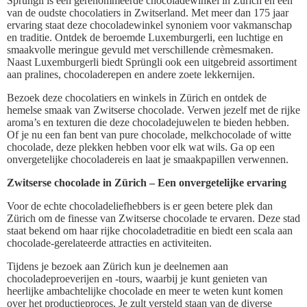
Sprüngli is een gerenommeerde chocoladewinkel in Zürich en een
van de oudste chocolatiers in Zwitserland. Met meer dan 175 jaar
ervaring staat deze chocoladewinkel synoniem voor vakmanschap
en traditie. Ontdek de beroemde Luxemburgerli, een luchtige en
smaakvolle meringue gevuld met verschillende crèmesmaken.
Naast Luxemburgerli biedt Sprüngli ook een uitgebreid assortiment
aan pralines, chocoladerepen en andere zoete lekkernijen.
Bezoek deze chocolatiers en winkels in Zürich en ontdek de
hemelse smaak van Zwitserse chocolade. Verwen jezelf met de rijke
aroma’s en texturen die deze chocoladejuwelen te bieden hebben.
Of je nu een fan bent van pure chocolade, melkchocolade of witte
chocolade, deze plekken hebben voor elk wat wils. Ga op een
onvergetelijke chocoladereis en laat je smaakpapillen verwennen.
Zwitserse chocolade in Zürich – Een onvergetelijke ervaring
Voor de echte chocoladeliefhebbers is er geen betere plek dan
Zürich om de finesse van Zwitserse chocolade te ervaren. Deze stad
staat bekend om haar rijke chocoladetraditie en biedt een scala aan
chocolade-gerelateerde attracties en activiteiten.
Tijdens je bezoek aan Zürich kun je deelnemen aan
chocoladeproeverijen en -tours, waarbij je kunt genieten van
heerlijke ambachtelijke chocolade en meer te weten kunt komen
over het productieproces. Je zult versteld staan van de diverse