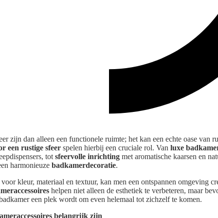
 zijn dan alleen een functionele ruimte; het kan een echte oase van ru
r een rustige sfeer
spelen hierbij een cruciale rol. Van
luxe badkamer
eepdispensers, tot
sfeervolle inrichting
met aromatische kaarsen en natu
 een harmonieuze
badkamerdecoratie
.
 voor kleur, materiaal en textuur, kan men een ontspannen omgeving creë
meraccessoires
helpen niet alleen de esthetiek te verbeteren, maar be
badkamer een plek wordt om even helemaal tot zichzelf te komen.
meraccessoires belangrijk zijn