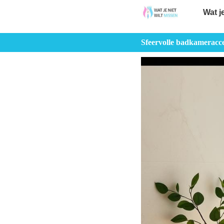
Wat j
Sfeervolle badkameracces