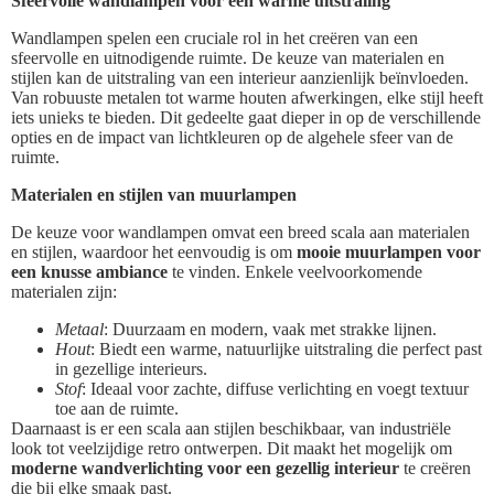
Sfeervolle wandlampen voor een warme uitstraling
Wandlampen spelen een cruciale rol in het creëren van een
sfeervolle en uitnodigende ruimte. De keuze van materialen en
stijlen kan de uitstraling van een interieur aanzienlijk beïnvloeden.
Van robuuste metalen tot warme houten afwerkingen, elke stijl heeft
iets unieks te bieden. Dit gedeelte gaat dieper in op de verschillende
opties en de impact van lichtkleuren op de algehele sfeer van de
ruimte.
Materialen en stijlen van muurlampen
De keuze voor wandlampen omvat een breed scala aan materialen
en stijlen, waardoor het eenvoudig is om
mooie muurlampen voor
een knusse ambiance
te vinden. Enkele veelvoorkomende
materialen zijn:
Metaal
: Duurzaam en modern, vaak met strakke lijnen.
Hout
: Biedt een warme, natuurlijke uitstraling die perfect past
in gezellige interieurs.
Stof
: Ideaal voor zachte, diffuse verlichting en voegt textuur
toe aan de ruimte.
Daarnaast is er een scala aan stijlen beschikbaar, van industriële
look tot veelzijdige retro ontwerpen. Dit maakt het mogelijk om
moderne wandverlichting voor een gezellig interieur
te creëren
die bij elke smaak past.