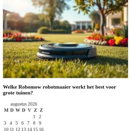
Welke Robomow robotmaaier werkt het best voor
grote tuinen?
augustus 2026
M
D
W
D
V
Z
Z
1
2
3
4
5
6
7
8
9
10
11
12
13
14
15
16