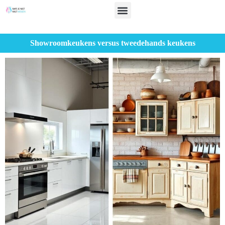
Showroomkeukens versus tweedehands keukens