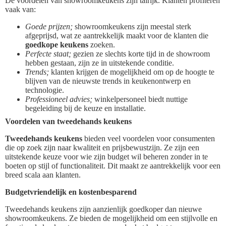
De voordelen van showroomkeukens zijn talrijk. Klanten profiteren
vaak van:
Goede prijzen;
showroomkeukens zijn meestal sterk
afgeprijsd, wat ze aantrekkelijk maakt voor de klanten die
goedkope keukens
zoeken.
Perfecte staat;
gezien ze slechts korte tijd in de showroom
hebben gestaan, zijn ze in uitstekende conditie.
Trends;
klanten krijgen de mogelijkheid om op de hoogte te
blijven van de nieuwste trends in keukenontwerp en
technologie.
Professioneel advies;
winkelpersoneel biedt nuttige
begeleiding bij de keuze en installatie.
Voordelen van tweedehands keukens
Tweedehands keukens
bieden veel voordelen voor consumenten
die op zoek zijn naar kwaliteit en prijsbewustzijn. Ze zijn een
uitstekende keuze voor wie zijn budget wil beheren zonder in te
boeten op stijl of functionaliteit. Dit maakt ze aantrekkelijk voor een
breed scala aan klanten.
Budgetvriendelijk en kostenbesparend
Tweedehands keukens zijn aanzienlijk goedkoper dan nieuwe
showroomkeukens. Ze bieden de mogelijkheid om een stijlvolle en