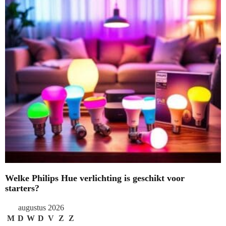
Welke Philips Hue verlichting is geschikt voor
starters?
augustus 2026
M
D
W
D
V
Z
Z