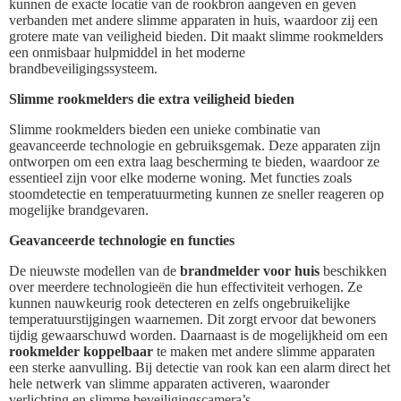
kunnen de exacte locatie van de rookbron aangeven en geven
verbanden met andere slimme apparaten in huis, waardoor zij een
grotere mate van veiligheid bieden. Dit maakt slimme rookmelders
een onmisbaar hulpmiddel in het moderne
brandbeveiligingssysteem.
Slimme rookmelders die extra veiligheid bieden
Slimme rookmelders bieden een unieke combinatie van
geavanceerde technologie en gebruiksgemak. Deze apparaten zijn
ontworpen om een extra laag bescherming te bieden, waardoor ze
essentieel zijn voor elke moderne woning. Met functies zoals
stoomdetectie en temperatuurmeting kunnen ze sneller reageren op
mogelijke brandgevaren.
Geavanceerde technologie en functies
De nieuwste modellen van de
brandmelder voor huis
beschikken
over meerdere technologieën die hun effectiviteit verhogen. Ze
kunnen nauwkeurig rook detecteren en zelfs ongebruikelijke
temperatuurstijgingen waarnemen. Dit zorgt ervoor dat bewoners
tijdig gewaarschuwd worden. Daarnaast is de mogelijkheid om een
rookmelder koppelbaar
te maken met andere slimme apparaten
een sterke aanvulling. Bij detectie van rook kan een alarm direct het
hele netwerk van slimme apparaten activeren, waaronder
verlichting en slimme beveiligingscamera’s.