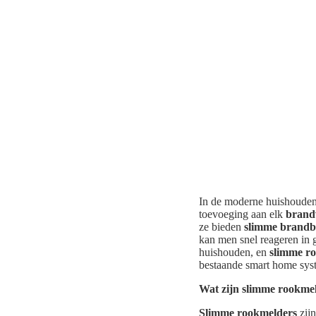
In de moderne huishoudens
toevoeging aan elk
brandv
ze bieden
slimme brandbe
kan men snel reageren in 
huishouden, en
slimme r
bestaande smart home sys
Wat zijn slimme rookme
Slimme rookmelders
zijn