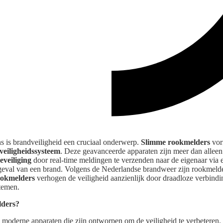
 is brandveiligheid een cruciaal onderwerp.
Slimme rookmelders
vor
eiligheidssysteem
. Deze geavanceerde apparaten zijn meer dan alleen 
veiliging
door real-time meldingen te verzenden naar de eigenaar via 
geval van een brand. Volgens de Nederlandse brandweer zijn rookmelde
ookmelders
verhogen de veiligheid aanzienlijk door draadloze verbindi
temen.
lders?
 moderne apparaten die zijn ontworpen om de veiligheid te verbeteren