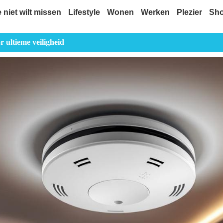
e niet wilt missen
Lifestyle
Wonen
Werken
Plezier
Sh
 ultieme veiligheid