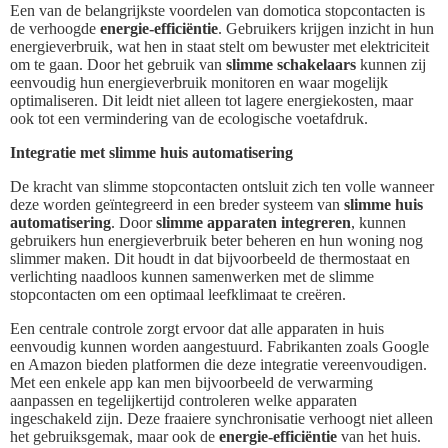
Een van de belangrijkste voordelen van domotica stopcontacten is
de verhoogde
energie-efficiëntie
. Gebruikers krijgen inzicht in hun
energieverbruik, wat hen in staat stelt om bewuster met elektriciteit
om te gaan. Door het gebruik van
slimme schakelaars
kunnen zij
eenvoudig hun energieverbruik monitoren en waar mogelijk
optimaliseren. Dit leidt niet alleen tot lagere energiekosten, maar
ook tot een vermindering van de ecologische voetafdruk.
Integratie met slimme huis automatisering
De kracht van slimme stopcontacten ontsluit zich ten volle wanneer
deze worden geïntegreerd in een breder systeem van
slimme huis
automatisering
. Door
slimme apparaten integreren
, kunnen
gebruikers hun energieverbruik beter beheren en hun woning nog
slimmer maken. Dit houdt in dat bijvoorbeeld de thermostaat en
verlichting naadloos kunnen samenwerken met de slimme
stopcontacten om een optimaal leefklimaat te creëren.
Een centrale controle zorgt ervoor dat alle apparaten in huis
eenvoudig kunnen worden aangestuurd. Fabrikanten zoals Google
en Amazon bieden platformen die deze integratie vereenvoudigen.
Met een enkele app kan men bijvoorbeeld de verwarming
aanpassen en tegelijkertijd controleren welke apparaten
ingeschakeld zijn. Deze fraaiere synchronisatie verhoogt niet alleen
het gebruiksgemak, maar ook de
energie-efficiëntie
van het huis.