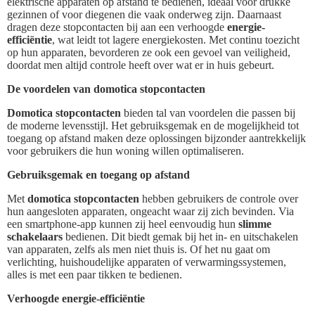
elektrische apparaten op afstand te bedienen, ideaal voor drukke
gezinnen of voor diegenen die vaak onderweg zijn. Daarnaast
dragen deze stopcontacten bij aan een verhoogde
energie-
efficiëntie
, wat leidt tot lagere energiekosten. Met continu toezicht
op hun apparaten, bevorderen ze ook een gevoel van veiligheid,
doordat men altijd controle heeft over wat er in huis gebeurt.
De voordelen van domotica stopcontacten
Domotica stopcontacten
bieden tal van voordelen die passen bij
de moderne levensstijl. Het gebruiksgemak en de mogelijkheid tot
toegang op afstand maken deze oplossingen bijzonder aantrekkelijk
voor gebruikers die hun woning willen optimaliseren.
Gebruiksgemak en toegang op afstand
Met
domotica stopcontacten
hebben gebruikers de controle over
hun aangesloten apparaten, ongeacht waar zij zich bevinden. Via
een smartphone-app kunnen zij heel eenvoudig hun
slimme
schakelaars
bedienen. Dit biedt gemak bij het in- en uitschakelen
van apparaten, zelfs als men niet thuis is. Of het nu gaat om
verlichting, huishoudelijke apparaten of verwarmingssystemen,
alles is met een paar tikken te bedienen.
Verhoogde energie-efficiëntie