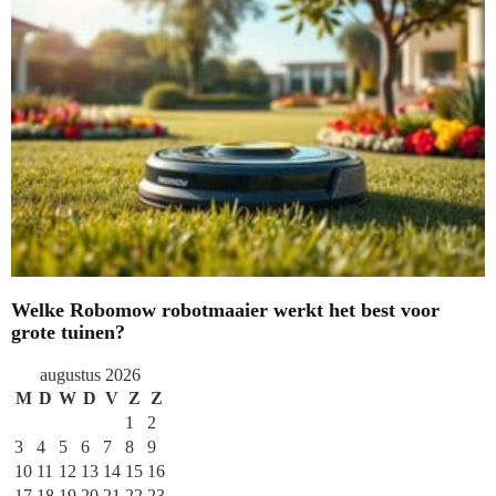
Welke Robomow robotmaaier werkt het best voor
grote tuinen?
augustus 2026
M
D
W
D
V
Z
Z
1
2
3
4
5
6
7
8
9
10
11
12
13
14
15
16
17
18
19
20
21
22
23