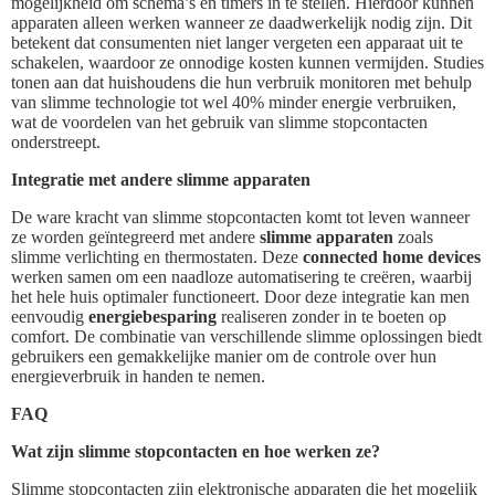
mogelijkheid om schema’s en timers in te stellen. Hierdoor kunnen
apparaten alleen werken wanneer ze daadwerkelijk nodig zijn. Dit
betekent dat consumenten niet langer vergeten een apparaat uit te
schakelen, waardoor ze onnodige kosten kunnen vermijden. Studies
tonen aan dat huishoudens die hun verbruik monitoren met behulp
van slimme technologie tot wel 40% minder energie verbruiken,
wat de voordelen van het gebruik van slimme stopcontacten
onderstreept.
Integratie met andere slimme apparaten
De ware kracht van slimme stopcontacten komt tot leven wanneer
ze worden geïntegreerd met andere
slimme apparaten
zoals
slimme verlichting en thermostaten. Deze
connected home devices
werken samen om een naadloze automatisering te creëren, waarbij
het hele huis optimaler functioneert. Door deze integratie kan men
eenvoudig
energiebesparing
realiseren zonder in te boeten op
comfort. De combinatie van verschillende slimme oplossingen biedt
gebruikers een gemakkelijke manier om de controle over hun
energieverbruik in handen te nemen.
FAQ
Wat zijn slimme stopcontacten en hoe werken ze?
Slimme stopcontacten zijn elektronische apparaten die het mogelijk