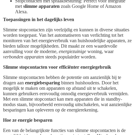
Stopcontacten met spraakbesturing: Perfect voor integratie
met
slimme apparaten
zoals Google Home of Amazon
Alexa.
Toepassingen in het dagelijks leven
Slimme stopcontacten zijn veelzijdig en kunnen in diverse situaties
worden toegepast. Van het automatiseren van verlichting tot het
monitoren van het energieverbruik van huishoudelijke apparaten, ze
bieden talloze mogelijkheden. Dit maakt ze een waardevolle
aanvulling voor de moderne,
energiezuinige
woning, waar
verbonden apparaten
steeds populairder worden.
Slimme stopcontacten voor efficiënter energiegebruik
Slimme stopcontacten hebben de potentie om aanzienlijk bij te
dragen aan
energiebesparing
binnen huishoudens. Door het
mogelijk te maken om apparaten op afstand uit te schakelen,
kunnen gebruikers eenvoudig onnodig energieverbruik vermijden.
Met een slimme stopcontact kan men apparaten die in standby-
modus staan, bijvoorbeeld eenvoudig uitschakelen, wat aanzienlijke
besparingen kan opleveren op de energierekening.
Hoe ze energie besparen
Een van de belangrijkste functies van slimme stopcontacten is de