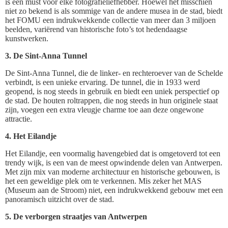
is een must voor elke fotografieliefhebber. Hoewel het misschien
niet zo bekend is als sommige van de andere musea in de stad, biedt
het FOMU een indrukwekkende collectie van meer dan 3 miljoen
beelden, variërend van historische foto’s tot hedendaagse
kunstwerken.
3. De Sint-Anna Tunnel
De Sint-Anna Tunnel, die de linker- en rechteroever van de Schelde
verbindt, is een unieke ervaring. De tunnel, die in 1933 werd
geopend, is nog steeds in gebruik en biedt een uniek perspectief op
de stad. De houten roltrappen, die nog steeds in hun originele staat
zijn, voegen een extra vleugje charme toe aan deze ongewone
attractie.
4. Het Eilandje
Het Eilandje, een voormalig havengebied dat is omgetoverd tot een
trendy wijk, is een van de meest opwindende delen van Antwerpen.
Met zijn mix van moderne architectuur en historische gebouwen, is
het een geweldige plek om te verkennen. Mis zeker het MAS
(Museum aan de Stroom) niet, een indrukwekkend gebouw met een
panoramisch uitzicht over de stad.
5. De verborgen straatjes van Antwerpen