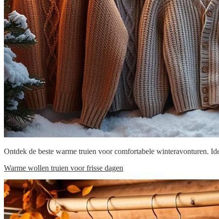
Ontdek de beste warme truien voor comfortabele winteravonturen. Ide
Warme wollen truien voor frisse dagen