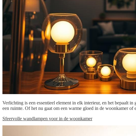
Verlichting is een essentieel element in elk interieur, en het bepaalt i
een ruimte. Of het nu gaat om een warme gloed in de woonkamer of een
Sfeervolle wandlampen voor in de woonkamer