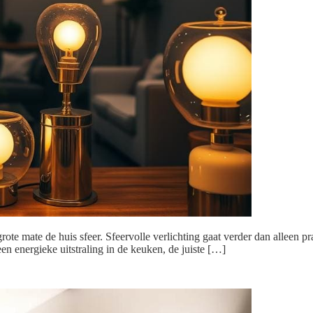
n grote mate de huis sfeer. Sfeervolle verlichting gaat verder dan alleen p
 energieke uitstraling in de keuken, de juiste […]