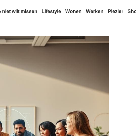
e niet wilt missen
Lifestyle
Wonen
Werken
Plezier
Sh