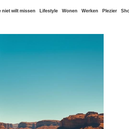
e niet wilt missen
Lifestyle
Wonen
Werken
Plezier
Sh