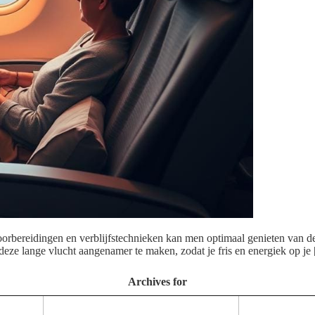
orbereidingen en verblijfstechnieken kan men optimaal genieten van de v
om deze lange vlucht aangenamer te maken, zodat je fris en energiek op je
Archives for