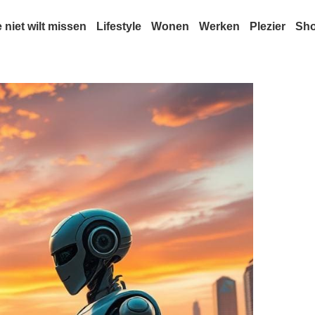
e niet wilt missen
Lifestyle
Wonen
Werken
Plezier
Sh