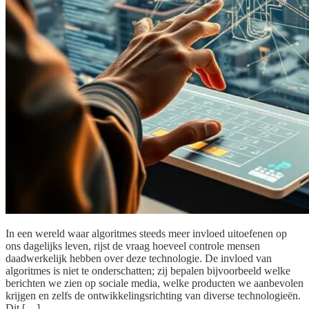
In een wereld waar algoritmes steeds meer invloed uitoefenen op
ons dagelijks leven, rijst de vraag hoeveel controle mensen
daadwerkelijk hebben over deze technologie. De invloed van
algoritmes is niet te onderschatten; zij bepalen bijvoorbeeld welke
berichten we zien op sociale media, welke producten we aanbevolen
krijgen en zelfs de ontwikkelingsrichting van diverse technologieën.
Dit […]