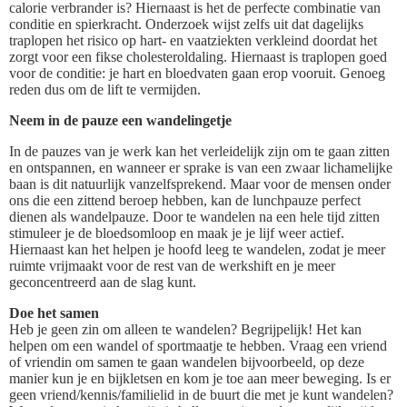
calorie verbrander is? Hiernaast is het de perfecte combinatie van
conditie en spierkracht. Onderzoek wijst zelfs uit dat dagelijks
traplopen het risico op hart- en vaatziekten verkleind doordat het
zorgt voor een fikse cholesteroldaling. Hiernaast is traplopen goed
voor de conditie: je hart en bloedvaten gaan erop vooruit. Genoeg
reden dus om de lift te vermijden.
Neem in de pauze een wandelingetje
In de pauzes van je werk kan het verleidelijk zijn om te gaan zitten
en ontspannen, en wanneer er sprake is van een zwaar lichamelijke
baan is dit natuurlijk vanzelfsprekend. Maar voor de mensen onder
ons die een zittend beroep hebben, kan de lunchpauze perfect
dienen als wandelpauze. Door te wandelen na een hele tijd zitten
stimuleer je de bloedsomloop en maak je je lijf weer actief.
Hiernaast kan het helpen je hoofd leeg te wandelen, zodat je meer
ruimte vrijmaakt voor de rest van de werkshift en je meer
geconcentreerd aan de slag kunt.
Doe het samen
Heb je geen zin om alleen te wandelen? Begrijpelijk! Het kan
helpen om een wandel of sportmaatje te hebben. Vraag een vriend
of vriendin om samen te gaan wandelen bijvoorbeeld, op deze
manier kun je en bijkletsen en kom je toe aan meer beweging. Is er
geen vriend/kennis/familielid in de buurt die met je kunt wandelen?