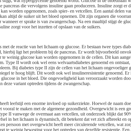
ed stijgt, wat hyperglycemie genoemd wordt. Glucose in de bloedbaan 
e pancreas die vervolgens insuline gaan produceren. Insuline zorgt er 
 kan worden opgenomen, zoals spier- en vetcellen. Een aantal delen van
kan altijd de suiker uit het bloed opnemen. Dit zijn organen die voorran
 wanneer er sprake is van zwangerschap. Na een maaltijd stijgt de gluc
suline zorgt voor het inzetten of opslaan van de suikers.
mis met de reactie van het lichaam op glucose. Er bestaan twee types dia
 hierbij ligt het probleem bij de pancreas. Er wordt bijvoorbeeld onvo
 te weinig glucose kan worden opgenomen in de cellen. Dit kan aangeb
. Type II wordt ook wel eens welvaartsdiabetes genoemd en ontstaat, in
leem. Bij diabetes type II zijn de cellen van het lichaam ongevoeliger
egel te hoog blijft. Dit wordt ook wel insulineresistentie genoemd. Er 
glucose in het bloed. Die ongevoeligheid kan veroorzaakt worden door i
n deze variant optreden tijdens de zwangerschap.
 heeft leefstijl een enorme invloed op suikerziekte. Hoewel de naam doe
et vooral te maken met de algemene gezondheid. Overgewicht is een grot
type II vanwege de overmaat aan vetcellen, uit onderzoek blijkt dat 90
sel in het lichaam is dynamisch, dit betekent dat vet zich afbreekt en
 Een persoon met overgewicht heeft meer circulerende vetcellen, wat zo
orgt te weinig beweging voor het optreden van dezelfde resistentie. Een 