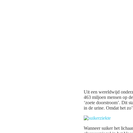
Uit een wereldwijd onderzo
463 miljoen mensen op de 
‘zoete doorstroom’. Dit s
in de urine. Omdat het zo’
Wanneer suiker het licha