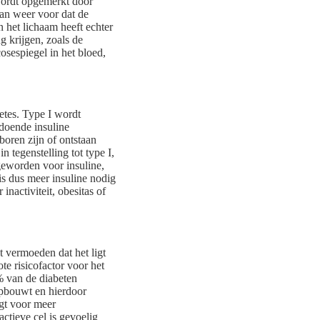
wordt opgemerkt door
dan weer voor dat de
 het lichaam heeft echter
g krijgen, zoals de
osespiegel in het bloed,
betes. Type I wordt
ldoende insuline
oren zijn of ontstaan
 tegenstelling tot type I,
 geworden voor insuline,
is dus meer insuline nodig
nactiviteit, obesitas of
t vermoeden dat het ligt
e risicofactor voor het
% van de diabeten
 opbouwt en hierdoor
rgt voor meer
actieve cel is gevoelig