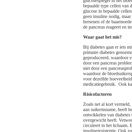
glucosespiegel in het blo
bepaalde type cellen van d
glucose in bepaalde cellen
geen insuline nodig, maar 
hersenen of de baarmoeder
de pancreas reageert en in
Waar gaat het mis?
Bij diabetes gaat er iets 
primaire diabetes genoemd,
geproduceerd, waardoor er
door een pancreas probleem
niet door een pancreasprob
waardoor de bloedsuikerspi
voor dezelfde hoeveelheid 
medicatiegebruik.
Ook ka
Risicofactoren
Zoals net al kort vermeld,
aan suikerinname, heeft h
ontwikkelen van diabetes 
overgewicht heeft. Vetweef
circuleert in het lichaam.
insulineresistentie. Ook z