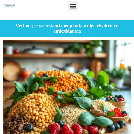
Verhoog je weerstand met plantaardige eiwitten en
antioxidanten