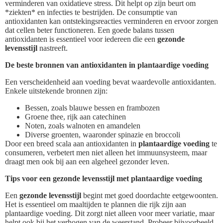
verminderen van oxidatieve stress. Dit helpt op zijn beurt om
*ziekten* en infecties te bestrijden. De consumptie van
antioxidanten kan ontstekingsreacties verminderen en ervoor zorgen
dat cellen beter functioneren. Een goede balans tussen
antioxidanten is essentieel voor iedereen die een
gezonde
levensstijl
nastreeft.
De beste bronnen van antioxidanten in plantaardige voeding
Een verscheidenheid aan voeding bevat waardevolle antioxidanten.
Enkele uitstekende bronnen zijn:
Bessen, zoals blauwe bessen en frambozen
Groene thee, rijk aan catechinen
Noten, zoals walnoten en amandelen
Diverse groenten, waaronder spinazie en broccoli
Door een breed scala aan antioxidanten in
plantaardige voeding
te
consumeren, verbetert men niet alleen het immuunsysteem, maar
draagt men ook bij aan een algeheel gezonder leven.
Tips voor een gezonde levensstijl met plantaardige voeding
Een
gezonde levensstijl
begint met goed doordachte eetgewoonten.
Het is essentieel om maaltijden te plannen die rijk zijn aan
plantaardige voeding. Dit zorgt niet alleen voor meer variatie, maar
helpt ook bij het verhogen van de weerstand. Probeer bijvoorbeeld