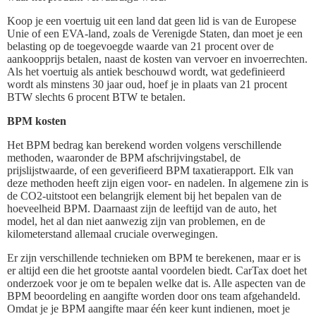
Koop je een voertuig uit een land dat geen lid is van de Europese
Unie of een EVA-land, zoals de Verenigde Staten, dan moet je een
belasting op de toegevoegde waarde van 21 procent over de
aankoopprijs betalen, naast de kosten van vervoer en invoerrechten.
Als het voertuig als antiek beschouwd wordt, wat gedefinieerd
wordt als minstens 30 jaar oud, hoef je in plaats van 21 procent
BTW slechts 6 procent BTW te betalen.
BPM kosten
Het BPM bedrag kan berekend worden volgens verschillende
methoden, waaronder de BPM afschrijvingstabel, de
prijslijstwaarde, of een geverifieerd BPM taxatierapport. Elk van
deze methoden heeft zijn eigen voor- en nadelen. In algemene zin is
de CO2-uitstoot een belangrijk element bij het bepalen van de
hoeveelheid BPM. Daarnaast zijn de leeftijd van de auto, het
model, het al dan niet aanwezig zijn van problemen, en de
kilometerstand allemaal cruciale overwegingen.
Er zijn verschillende technieken om BPM te berekenen, maar er is
er altijd een die het grootste aantal voordelen biedt. CarTax doet het
onderzoek voor je om te bepalen welke dat is. Alle aspecten van de
BPM beoordeling en aangifte worden door ons team afgehandeld.
Omdat je je BPM aangifte maar één keer kunt indienen, moet je