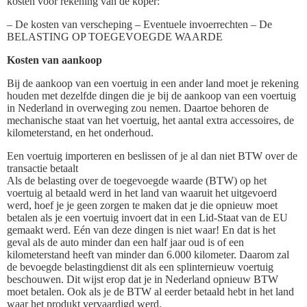
kosten voor rekening van de koper:
– De kosten van verscheping – Eventuele invoerrechten – De
BELASTING OP TOEGEVOEGDE WAARDE
Kosten van aankoop
Bij de aankoop van een voertuig in een ander land moet je rekening
houden met dezelfde dingen die je bij de aankoop van een voertuig
in Nederland in overweging zou nemen. Daartoe behoren de
mechanische staat van het voertuig, het aantal extra accessoires, de
kilometerstand, en het onderhoud.
Een voertuig importeren en beslissen of je al dan niet BTW over de
transactie betaalt
Als de belasting over de toegevoegde waarde (BTW) op het
voertuig al betaald werd in het land van waaruit het uitgevoerd
werd, hoef je je geen zorgen te maken dat je die opnieuw moet
betalen als je een voertuig invoert dat in een Lid-Staat van de EU
gemaakt werd. Eén van deze dingen is niet waar! En dat is het
geval als de auto minder dan een half jaar oud is of een
kilometerstand heeft van minder dan 6.000 kilometer. Daarom zal
de bevoegde belastingdienst dit als een splinternieuw voertuig
beschouwen. Dit wijst erop dat je in Nederland opnieuw BTW
moet betalen. Ook als je de BTW al eerder betaald hebt in het land
waar het produkt vervaardigd werd.