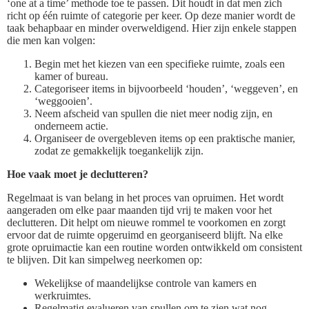
‘one at a time’ methode toe te passen. Dit houdt in dat men zich
richt op één ruimte of categorie per keer. Op deze manier wordt de
taak behapbaar en minder overweldigend. Hier zijn enkele stappen
die men kan volgen:
Begin met het kiezen van een specifieke ruimte, zoals een
kamer of bureau.
Categoriseer items in bijvoorbeeld ‘houden’, ‘weggeven’, en
‘weggooien’.
Neem afscheid van spullen die niet meer nodig zijn, en
onderneem actie.
Organiseer de overgebleven items op een praktische manier,
zodat ze gemakkelijk toegankelijk zijn.
Hoe vaak moet je declutteren?
Regelmaat is van belang in het proces van opruimen. Het wordt
aangeraden om elke paar maanden tijd vrij te maken voor het
declutteren. Dit helpt om nieuwe rommel te voorkomen en zorgt
ervoor dat de ruimte opgeruimd en georganiseerd blijft. Na elke
grote opruimactie kan een routine worden ontwikkeld om consistent
te blijven. Dit kan simpelweg neerkomen op:
Wekelijkse of maandelijkse controle van kamers en
werkruimtes.
Regelmatig evalueren van spullen om te zien wat nog