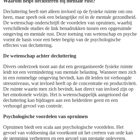
Waarom helpt declutteren bij mentale rust?
Decluttering heeft niet alleen invloed op de fysieke ruimte om ons
heen, maar speelt ook een belangrijke rol in de mentale gezondheid.
De wetenschap onderschrijft de voordelen van opruimen, waarbij
verschillende studies de link benadrukken tussen een opgeruimde
omgeving en mentale rust. Deze toetsing van wetenschap en psyche
vormt de basis voor een beter begrip van de psychologische
effecten van decluttering.
De wetenschap achter decluttering
Divers onderzoek toont aan dat een georganiseerde fysieke ruimte
leidt tot een vermindering van mentale belasting. Wanneer men zich
in een rommelige omgeving bevindt, kan dit leiden tot verhoogde
stressniveaus, wat invloed heeft op de concentratie en productiviteit.
De ruimte waarin men zich bevindt, kan direct van invloed zijn op
het emotionele welzijn. Het is wetenschappelijk aangetoond dat
decluttering kan bijdragen aan een helderdere geest en een
verhoogd gevoel van controle.
Psychologische voordelen van opruimen
Opruimen biedt een scala aan psychologische voordelen. Het
gevoel van voldoening dat voortkomt uit het creëren van orde kan
de stemming verbeteren en een gevoel van prestatie opleveren.