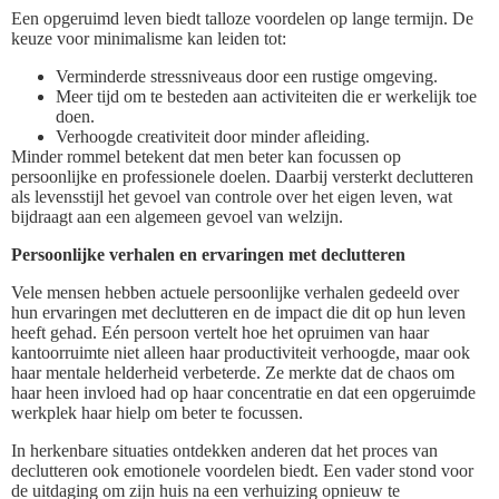
Een opgeruimd leven biedt talloze voordelen op lange termijn. De
keuze voor minimalisme kan leiden tot:
Verminderde stressniveaus door een rustige omgeving.
Meer tijd om te besteden aan activiteiten die er werkelijk toe
doen.
Verhoogde creativiteit door minder afleiding.
Minder rommel betekent dat men beter kan focussen op
persoonlijke en professionele doelen. Daarbij versterkt declutteren
als levensstijl het gevoel van controle over het eigen leven, wat
bijdraagt aan een algemeen gevoel van welzijn.
Persoonlijke verhalen en ervaringen met declutteren
Vele mensen hebben actuele persoonlijke verhalen gedeeld over
hun ervaringen met declutteren en de impact die dit op hun leven
heeft gehad. Eén persoon vertelt hoe het opruimen van haar
kantoorruimte niet alleen haar productiviteit verhoogde, maar ook
haar mentale helderheid verbeterde. Ze merkte dat de chaos om
haar heen invloed had op haar concentratie en dat een opgeruimde
werkplek haar hielp om beter te focussen.
In herkenbare situaties ontdekken anderen dat het proces van
declutteren ook emotionele voordelen biedt. Een vader stond voor
de uitdaging om zijn huis na een verhuizing opnieuw te