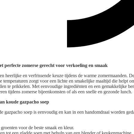
t perfecte zomerse gerecht voor verkoeling en smaak
en heerlijke en verfrissende keuze tijdens de warme zomermaanden. De
 temperaturen zorgt voor een lichte en smakelijke maaltijd die helpt om
illen te prikkelen. Met eenvoudige ingrediënten en een gemakkelijke ber
eren tijdens zomerse bijeenkomsten of als een snelle en gezonde lunch.
van koude gazpacho soep
e gazpacho soep is eenvoudig en kan in een handomdraai worden gedaa
e groenten voor de beste smaak en kleur.
ten tot een gladde soep met behulp van een blender of keukenmachine.