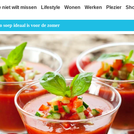
e niet wilt missen
Lifestyle
Wonen
Werken
Plezier
Sh
soep ideaal is voor de zomer