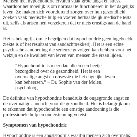
Mensen met hypochondrie ervaren vaak grote angst en stress,
waardoor het moeilijk is om normaal te functioneren in het dagelijks
leven. Ze maken zich voortdurend zorgen over hun gezondheid,
zoeken vaak medische hulp en voeren herhaaldelijk medische tests
uit, zelfs als artsen hen verzekeren dat er niets ernstigs aan de hand
is.
Het is belangrijk om te begrijpen dat hypochondrie geen ingebeelde
ziekte is of het resultaat van aandachttrekkerij. Het is een echte
psychische aandoening die serieuze gevolgen kan hebben voor het
welzijn en de kwaliteit van leven van mensen die eraan lijden.
“Hypochondrie is meer dan alleen een beetje
bezorgdheid over de gezondheid. Het is een
overmatige angst en obsessie die het dagelijks leven
kan beheersen.” – Dr. Sophie van der Molen,
psycholoog
De definitie van hypochondrie benadrukt de ongegronde angst en
de overmatige aandacht voor de gezondheid. Het is belangrijk om
te erkennen dat hypochondrie een ernstige aandoening is die
professionele hulp en ondersteuning vereist.
Symptomen van hypochondrie
Hypochondrie is een angststoornis waarbij mensen zich overmatig