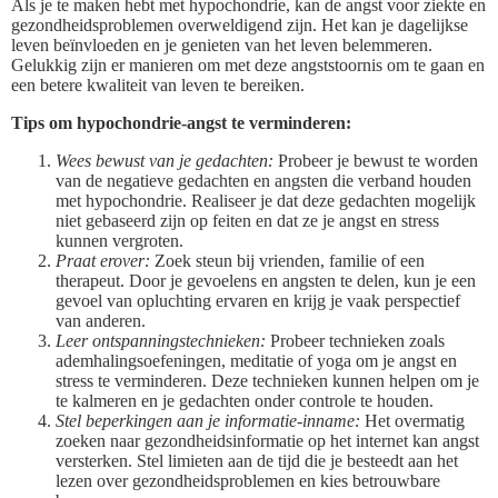
Als je te maken hebt met hypochondrie, kan de angst voor ziekte en
gezondheidsproblemen overweldigend zijn. Het kan je dagelijkse
leven beïnvloeden en je genieten van het leven belemmeren.
Gelukkig zijn er manieren om met deze angststoornis om te gaan en
een betere kwaliteit van leven te bereiken.
Tips om hypochondrie-angst te verminderen:
Wees bewust van je gedachten:
Probeer je bewust te worden
van de negatieve gedachten en angsten die verband houden
met hypochondrie. Realiseer je dat deze gedachten mogelijk
niet gebaseerd zijn op feiten en dat ze je angst en stress
kunnen vergroten.
Praat erover:
Zoek steun bij vrienden, familie of een
therapeut. Door je gevoelens en angsten te delen, kun je een
gevoel van opluchting ervaren en krijg je vaak perspectief
van anderen.
Leer ontspanningstechnieken:
Probeer technieken zoals
ademhalingsoefeningen, meditatie of yoga om je angst en
stress te verminderen. Deze technieken kunnen helpen om je
te kalmeren en je gedachten onder controle te houden.
Stel beperkingen aan je informatie-inname:
Het overmatig
zoeken naar gezondheidsinformatie op het internet kan angst
versterken. Stel limieten aan de tijd die je besteedt aan het
lezen over gezondheidsproblemen en kies betrouwbare