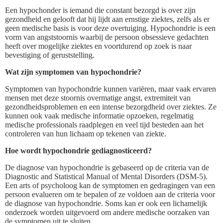
Een hypochonder is iemand die constant bezorgd is over zijn
gezondheid en gelooft dat hij lijdt aan ernstige ziektes, zelfs als er
geen medische basis is voor deze overtuiging. Hypochondrie is een
vorm van angststoornis waarbij de persoon obsessieve gedachten
heeft over mogelijke ziektes en voortdurend op zoek is naar
bevestiging of geruststelling.
Wat zijn symptomen van hypochondrie?
Symptomen van hypochondrie kunnen variëren, maar vaak ervaren
mensen met deze stoornis overmatige angst, extremiteit van
gezondheidsproblemen en een intense bezorgdheid over ziektes. Ze
kunnen ook vaak medische informatie opzoeken, regelmatig
medische professionals raadplegen en veel tijd besteden aan het
controleren van hun lichaam op tekenen van ziekte.
Hoe wordt hypochondrie gediagnosticeerd?
De diagnose van hypochondrie is gebaseerd op de criteria van de
Diagnostic and Statistical Manual of Mental Disorders (DSM-5).
Een arts of psycholoog kan de symptomen en gedragingen van een
persoon evalueren om te bepalen of ze voldoen aan de criteria voor
de diagnose van hypochondrie. Soms kan er ook een lichamelijk
onderzoek worden uitgevoerd om andere medische oorzaken van
de symptomen uit te sluiten.