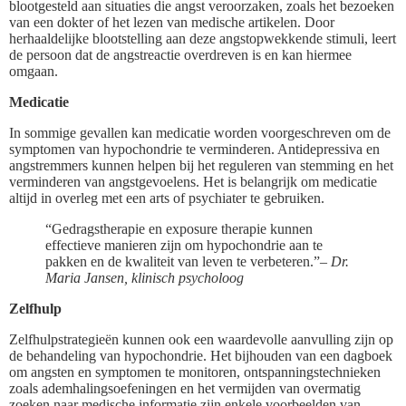
blootgesteld aan situaties die angst veroorzaken, zoals het bezoeken
van een dokter of het lezen van medische artikelen. Door
herhaaldelijke blootstelling aan deze angstopwekkende stimuli, leert
de persoon dat de angstreactie overdreven is en kan hiermee
omgaan.
Medicatie
In sommige gevallen kan medicatie worden voorgeschreven om de
symptomen van hypochondrie te verminderen. Antidepressiva en
angstremmers kunnen helpen bij het reguleren van stemming en het
verminderen van angstgevoelens. Het is belangrijk om medicatie
altijd in overleg met een arts of psychiater te gebruiken.
“Gedragstherapie en exposure therapie kunnen
effectieve manieren zijn om hypochondrie aan te
pakken en de kwaliteit van leven te verbeteren.”
– Dr.
Maria Jansen, klinisch psycholoog
Zelfhulp
Zelfhulpstrategieën kunnen ook een waardevolle aanvulling zijn op
de behandeling van hypochondrie. Het bijhouden van een dagboek
om angsten en symptomen te monitoren, ontspanningstechnieken
zoals ademhalingsoefeningen en het vermijden van overmatig
zoeken naar medische informatie zijn enkele voorbeelden van