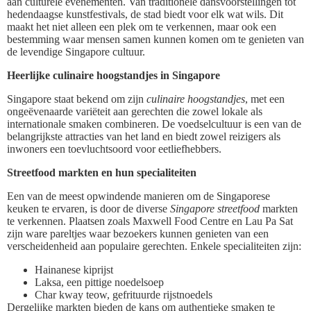
aan culturele evenementen. Van traditionele dansvoorstellingen tot
hedendaagse kunstfestivals, de stad biedt voor elk wat wils. Dit
maakt het niet alleen een plek om te verkennen, maar ook een
bestemming waar mensen samen kunnen komen om te genieten van
de levendige Singapore cultuur.
Heerlijke culinaire hoogstandjes in Singapore
Singapore staat bekend om zijn
culinaire hoogstandjes
, met een
ongeëvenaarde variëteit aan gerechten die zowel lokale als
internationale smaken combineren. De voedselcultuur is een van de
belangrijkste attracties van het land en biedt zowel reizigers als
inwoners een toevluchtsoord voor eetliefhebbers.
Streetfood markten en hun specialiteiten
Een van de meest opwindende manieren om de Singaporese
keuken te ervaren, is door de diverse
Singapore streetfood
markten
te verkennen. Plaatsen zoals Maxwell Food Centre en Lau Pa Sat
zijn ware pareltjes waar bezoekers kunnen genieten van een
verscheidenheid aan populaire gerechten. Enkele specialiteiten zijn:
Hainanese kiprijst
Laksa, een pittige noedelsoep
Char kway teow, gefrituurde rijstnoedels
Dergelijke markten bieden de kans om authentieke smaken te