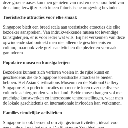
deze groene oases kan men genieten van rust en de schoonheid van
de natuur, terwijl ze zich in een futuristische omgeving bevinden.
Toeristische attracties voor elke smaak
Singapore biedt een breed scala aan toeristische attracties die elke
bezoeker aanspreken. Van indrukwekkende musea tot levendige
kunstgalerijen, er is voor ieder wat wils. Bij het verkennen van deze
opwindende stad ontdekt men niet alleen de geschiedenis en
cultuur, maar ook vele gezinsactiviteiten die plezier en vermaak
garanderen.
Populaire musea en kunstgalerijen
Bezoekers kunnen zich verloren voelen in de rijke kunst en
geschiedenis die de Singapore toeristische attracties te bieden
hebben. Het Asian Civilisations Museum en de National Gallery
Singapore zijn perfecte locaties om meer te leren over de diverse
culturele achtergronden van het land. Beide musea hangen vol met
prachtige kunstwerken en interessante tentoonstellingen, waar men
de lokale geschiedenis en internationale invloeden kan verkennen.
Familievriendelijke activiteiten
Singapore is ook beroemd om zijn gezinsactiviteiten, ideaal voor
een dagje uit met het gezin. De Singapore Zoo biedt een