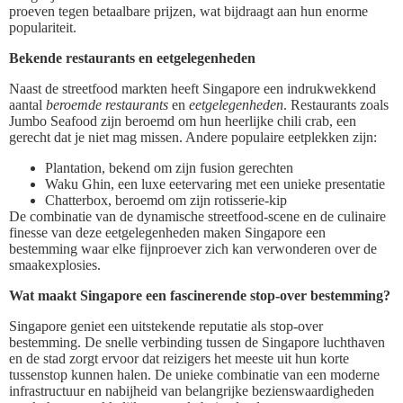
proeven tegen betaalbare prijzen, wat bijdraagt aan hun enorme
populariteit.
Bekende restaurants en eetgelegenheden
Naast de streetfood markten heeft Singapore een indrukwekkend
aantal
beroemde restaurants
en
eetgelegenheden
. Restaurants zoals
Jumbo Seafood zijn beroemd om hun heerlijke chili crab, een
gerecht dat je niet mag missen. Andere populaire eetplekken zijn:
Plantation, bekend om zijn fusion gerechten
Waku Ghin, een luxe eetervaring met een unieke presentatie
Chatterbox, beroemd om zijn rotisserie-kip
De combinatie van de dynamische streetfood-scene en de culinaire
finesse van deze eetgelegenheden maken Singapore een
bestemming waar elke fijnproever zich kan verwonderen over de
smaakexplosies.
Wat maakt Singapore een fascinerende stop-over bestemming?
Singapore geniet een uitstekende reputatie als stop-over
bestemming. De snelle verbinding tussen de Singapore luchthaven
en de stad zorgt ervoor dat reizigers het meeste uit hun korte
tussenstop kunnen halen. De unieke combinatie van een moderne
infrastructuur en nabijheid van belangrijke bezienswaardigheden