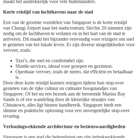
maakt het aantrekkelijk voor vele buitenlanders.
Korte reistijd van luchthavens naar de stad
Een van de grootste voordelen van Singapore is de korte reistijd
van Changi Airport naar het stadscentrum. Slechts 20 minuten zijn
nodig om de luchthaven te verlaten en in het hart van de stad te
arriveren. Dit maakt het bijzonder eenvoudig voor reizigers om snel
te genieten van het lokale leven. Er zijn diverse mogelijkheden voor
vervoer, zoals:
Taxi’s, die snel en comfortabel zijn.
Shuttle-services, ideaal voor groepen en gezinnen.
Openbaar vervoer, zoals de metro, dat efficiënt en betaalbaar
is.
Door deze korte reistijd kunnen reizigers tijdens hun stop-over
genieten van de rijke cultuur en culinaire hoogstandjes van
Singapore. Of het nu een bezoek aan de beroemde Marina Bay
Sands is of een wandeling door de kleurrijke straatjes van
Chinatown, alles ligt binnen handbereik. Singapore biedt een
slimme en praktische oplossing voor een onvergetelijke stop-over
ervaring.
Verbazingwekkende architectuur en bezienswaardigheden
Singapore is een stad die bekendstaat om zijn indrukwekkende