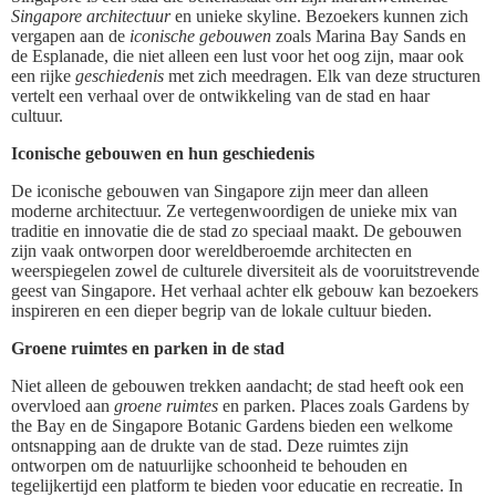
Singapore architectuur
en unieke skyline. Bezoekers kunnen zich
vergapen aan de
iconische gebouwen
zoals Marina Bay Sands en
de Esplanade, die niet alleen een lust voor het oog zijn, maar ook
een rijke
geschiedenis
met zich meedragen. Elk van deze structuren
vertelt een verhaal over de ontwikkeling van de stad en haar
cultuur.
Iconische gebouwen en hun geschiedenis
De iconische gebouwen van Singapore zijn meer dan alleen
moderne architectuur. Ze vertegenwoordigen de unieke mix van
traditie en innovatie die de stad zo speciaal maakt. De gebouwen
zijn vaak ontworpen door wereldberoemde architecten en
weerspiegelen zowel de culturele diversiteit als de vooruitstrevende
geest van Singapore. Het verhaal achter elk gebouw kan bezoekers
inspireren en een dieper begrip van de lokale cultuur bieden.
Groene ruimtes en parken in de stad
Niet alleen de gebouwen trekken aandacht; de stad heeft ook een
overvloed aan
groene ruimtes
en parken. Places zoals Gardens by
the Bay en de Singapore Botanic Gardens bieden een welkome
ontsnapping aan de drukte van de stad. Deze ruimtes zijn
ontworpen om de natuurlijke schoonheid te behouden en
tegelijkertijd een platform te bieden voor educatie en recreatie. In