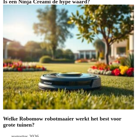
Is een Ninja Creami de hype waard?
Welke Robomow robotmaaier werkt het best voor
grote tuinen?
augustus 2026