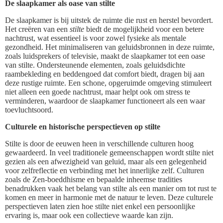
De slaapkamer als oase van stilte
De slaapkamer is bij uitstek de ruimte die rust en herstel bevordert.
Het creëren van een
stilte
biedt de mogelijkheid voor een betere
nachtrust, wat essentieel is voor zowel fysieke als mentale
gezondheid. Het minimaliseren van geluidsbronnen in deze ruimte,
zoals luidsprekers of televisie, maakt de slaapkamer tot een oase
van stilte. Ondersteunende elementen, zoals geluidsdichte
raambekleding en beddengoed dat comfort biedt, dragen bij aan
deze rustige ruimte. Een schone, opgeruimde omgeving stimuleert
niet alleen een goede nachtrust, maar helpt ook om stress te
verminderen, waardoor de slaapkamer functioneert als een waar
toevluchtsoord.
Culturele en historische perspectieven op stilte
Stilte is door de eeuwen heen in verschillende culturen hoog
gewaardeerd. In veel traditionele gemeenschappen wordt stilte niet
gezien als een afwezigheid van geluid, maar als een gelegenheid
voor zelfreflectie en verbinding met het innerlijke zelf. Culturen
zoals de Zen-boeddhisme en bepaalde inheemse tradities
benadrukken vaak het belang van stilte als een manier om tot rust te
komen en meer in harmonie met de natuur te leven. Deze culturele
perspectieven laten zien hoe stilte niet enkel een persoonlijke
ervaring is, maar ook een collectieve waarde kan zijn.