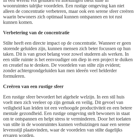
In een wereld vol geluiden en afleidingen biedt stilte in
woonruimtes talrijke voordelen. Een rustige omgeving kan niet
alleen de concentratie verbeteren, maar ook een serene sfeer creëren
waarin bewoners zich optimaal kunnen ontspannen en tot rust
kunnen komen.
Verbetering van de concentratie
Stilte heeft een directe impact op de concentratie. Wanneer er geen
storende geluiden zijn, kunnen mensen zich beter focussen op hun
taken. Dit is van groot belang voor zowel studeren als werken. In
een stille ruimte is het eenvoudiger om diep in een project te duiken
en creatief na te denken. De voordelen van stilte zijn evident;
zonder achtergrondgeluiden kan men ideeén veel helderder
formuleren.
Creëren van een rustige sfeer
Een rustige sfeer bevordert het algehele welzijn. In een stil huis
voelt men zich veeleer op zijn gemak en veilig. Dit gevoel van
veiligheid kan leiden tot een verhoogde productiviteit en een betere
mentale gezondheid. Een rustige omgeving stelt bewoners in staat
om te ontspannen en helpt stress te verminderen. Door het toelaten
van stilte in de woonruimtes kunnen verhuizingen naar een serene
levensstijl plaatsvinden, waar de voordelen van stilte dagelijks
ervaren worden.