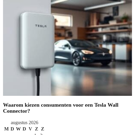
Waarom kiezen consumenten voor een Tesla Wall
Connector?
augustus 2026
M
D
W
D
V
Z
Z