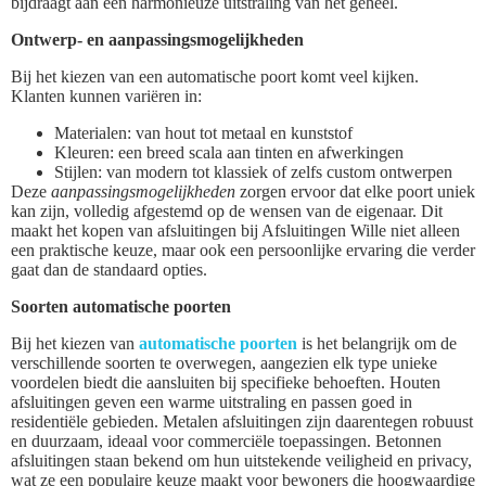
bijdraagt aan een harmonieuze uitstraling van het geheel.
Ontwerp- en aanpassingsmogelijkheden
Bij het kiezen van een automatische poort komt veel kijken.
Klanten kunnen variëren in:
Materialen: van hout tot metaal en kunststof
Kleuren: een breed scala aan tinten en afwerkingen
Stijlen: van modern tot klassiek of zelfs custom ontwerpen
Deze
aanpassingsmogelijkheden
zorgen ervoor dat elke poort uniek
kan zijn, volledig afgestemd op de wensen van de eigenaar. Dit
maakt het kopen van afsluitingen bij Afsluitingen Wille niet alleen
een praktische keuze, maar ook een persoonlijke ervaring die verder
gaat dan de standaard opties.
Soorten automatische poorten
Bij het kiezen van
automatische poorten
is het belangrijk om de
verschillende soorten te overwegen, aangezien elk type unieke
voordelen biedt die aansluiten bij specifieke behoeften. Houten
afsluitingen geven een warme uitstraling en passen goed in
residentiële gebieden. Metalen afsluitingen zijn daarentegen robuust
en duurzaam, ideaal voor commerciële toepassingen. Betonnen
afsluitingen staan bekend om hun uitstekende veiligheid en privacy,
wat ze een populaire keuze maakt voor bewoners die hoogwaardige