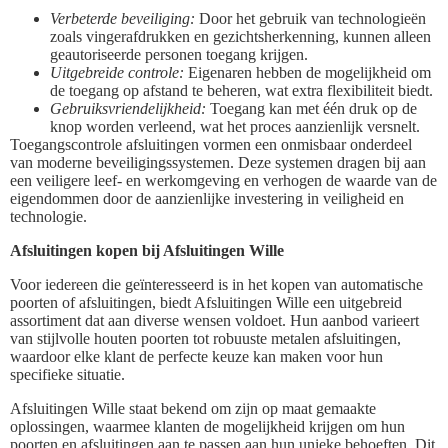
Verbeterde beveiliging:
Door het gebruik van technologieën
zoals vingerafdrukken en gezichtsherkenning, kunnen alleen
geautoriseerde personen toegang krijgen.
Uitgebreide controle:
Eigenaren hebben de mogelijkheid om
de toegang op afstand te beheren, wat extra flexibiliteit biedt.
Gebruiksvriendelijkheid:
Toegang kan met één druk op de
knop worden verleend, wat het proces aanzienlijk versnelt.
Toegangscontrole afsluitingen vormen een onmisbaar onderdeel
van moderne beveiligingssystemen. Deze systemen dragen bij aan
een veiligere leef- en werkomgeving en verhogen de waarde van de
eigendommen door de aanzienlijke investering in veiligheid en
technologie.
Afsluitingen kopen bij Afsluitingen Wille
Voor iedereen die geïnteresseerd is in het kopen van automatische
poorten of afsluitingen, biedt Afsluitingen Wille een uitgebreid
assortiment dat aan diverse wensen voldoet. Hun aanbod varieert
van stijlvolle houten poorten tot robuuste metalen afsluitingen,
waardoor elke klant de perfecte keuze kan maken voor hun
specifieke situatie.
Afsluitingen Wille staat bekend om zijn op maat gemaakte
oplossingen, waarmee klanten de mogelijkheid krijgen om hun
poorten en afsluitingen aan te passen aan hun unieke behoeften. Dit