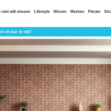
e niet wilt missen
Lifestyle
Wonen
Werken
Plezier
Sh
 dit jaar de stijl?