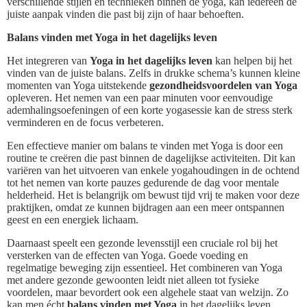
verschillende stijlen en technieken binnen de yoga, kan iedereen de
juiste aanpak vinden die past bij zijn of haar behoeften.
Balans vinden met Yoga in het dagelijks leven
Het integreren van
Yoga in het dagelijks leven
kan helpen bij het
vinden van de juiste balans. Zelfs in drukke schema’s kunnen kleine
momenten van Yoga uitstekende
gezondheidsvoordelen van Yoga
opleveren. Het nemen van een paar minuten voor eenvoudige
ademhalingsoefeningen of een korte yogasessie kan de stress sterk
verminderen en de focus verbeteren.
Een effectieve manier om balans te vinden met Yoga is door een
routine te creëren die past binnen de dagelijkse activiteiten. Dit kan
variëren van het uitvoeren van enkele yogahoudingen in de ochtend
tot het nemen van korte pauzes gedurende de dag voor mentale
helderheid. Het is belangrijk om bewust tijd vrij te maken voor deze
praktijken, omdat ze kunnen bijdragen aan een meer ontspannen
geest en een energiek lichaam.
Daarnaast speelt een gezonde levensstijl een cruciale rol bij het
versterken van de effecten van Yoga. Goede voeding en
regelmatige beweging zijn essentieel. Het combineren van Yoga
met andere gezonde gewoonten leidt niet alleen tot fysieke
voordelen, maar bevordert ook een algehele staat van welzijn. Zo
kan men écht
balans vinden met Yoga
in het dagelijks leven.