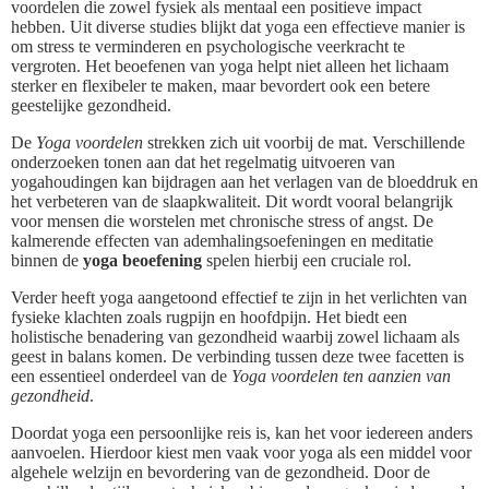
voordelen die zowel fysiek als mentaal een positieve impact
hebben. Uit diverse studies blijkt dat yoga een effectieve manier is
om stress te verminderen en psychologische veerkracht te
vergroten. Het beoefenen van yoga helpt niet alleen het lichaam
sterker en flexibeler te maken, maar bevordert ook een betere
geestelijke gezondheid.
De
Yoga voordelen
strekken zich uit voorbij de mat. Verschillende
onderzoeken tonen aan dat het regelmatig uitvoeren van
yogahoudingen kan bijdragen aan het verlagen van de bloeddruk en
het verbeteren van de slaapkwaliteit. Dit wordt vooral belangrijk
voor mensen die worstelen met chronische stress of angst. De
kalmerende effecten van ademhalingsoefeningen en meditatie
binnen de
yoga beoefening
spelen hierbij een cruciale rol.
Verder heeft yoga aangetoond effectief te zijn in het verlichten van
fysieke klachten zoals rugpijn en hoofdpijn. Het biedt een
holistische benadering van gezondheid waarbij zowel lichaam als
geest in balans komen. De verbinding tussen deze twee facetten is
een essentieel onderdeel van de
Yoga voordelen ten aanzien van
gezondheid
.
Doordat yoga een persoonlijke reis is, kan het voor iedereen anders
aanvoelen. Hierdoor kiest men vaak voor yoga als een middel voor
algehele welzijn en bevordering van de gezondheid. Door de