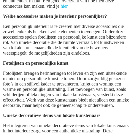
en authentiek maakt. Een goed overzicht van hoe men deze
connecties kan maken, vind je
hier
.
Welke accessoires maken je interieur persoonlijker?
Een persoonlijk interieur is te creëren met diverse accessoires die
zowel leuke als betekenisvolle elementen toevoegen. Onder deze
accessoires spelen fotolijsten en persoonlijke kunst een bijzondere
rol. Van unieke decoratie die de ruimte verfraait, tot kunstwerken
van lokale kunstenaars die de identiteit van de bewoners
weerspiegelt, de mogelijkheden zijn eindeloos.
Fotolijsten en persoonlijke kunst
Fotolijsten brengen herinneringen tot leven en zijn een uitstekende
manier om persoonlijke kunst te tonen. Door zorgvuldig gekozen
foto’s in een stijlvol kader te presenteren, krijgt een woning een
warme en persoonlijke uitstraling. Het toevoegen van kunst, zoals
schilderijen of tekeningen van lokale kunstenaars, versterkt deze
effectiviteit. Werk van deze kunstenaars biedt niet alleen een unieke
decoratie, maar helpt ook de gemeenschap te ondersteunen.
Unieke decoratieve items van lokale kunstenaars
Het integreren van unieke decoratieve items van lokale kunstenaars
in het interieur zorgt voor een authentieke uitstraling. Deze