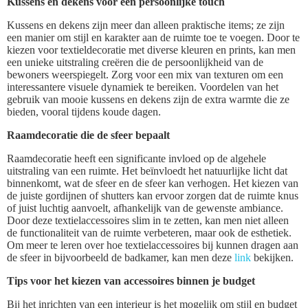
Kussens en dekens voor een persoonlijke touch
Kussens en dekens zijn meer dan alleen praktische items; ze zijn
een manier om stijl en karakter aan de ruimte toe te voegen. Door te
kiezen voor textieldecoratie met diverse kleuren en prints, kan men
een unieke uitstraling creëren die de persoonlijkheid van de
bewoners weerspiegelt. Zorg voor een mix van texturen om een
interessantere visuele dynamiek te bereiken. Voordelen van het
gebruik van mooie kussens en dekens zijn de extra warmte die ze
bieden, vooral tijdens koude dagen.
Raamdecoratie die de sfeer bepaalt
Raamdecoratie heeft een significante invloed op de algehele
uitstraling van een ruimte. Het beïnvloedt het natuurlijke licht dat
binnenkomt, wat de sfeer en de sfeer kan verhogen. Het kiezen van
de juiste gordijnen of shutters kan ervoor zorgen dat de ruimte knus
of juist luchtig aanvoelt, afhankelijk van de gewenste ambiance.
Door deze textielaccessoires slim in te zetten, kan men niet alleen
de functionaliteit van de ruimte verbeteren, maar ook de esthetiek.
Om meer te leren over hoe textielaccessoires bij kunnen dragen aan
de sfeer in bijvoorbeeld de badkamer, kan men deze
link
bekijken.
Tips voor het kiezen van accessoires binnen je budget
Bij het inrichten van een interieur is het mogelijk om stijl en budget