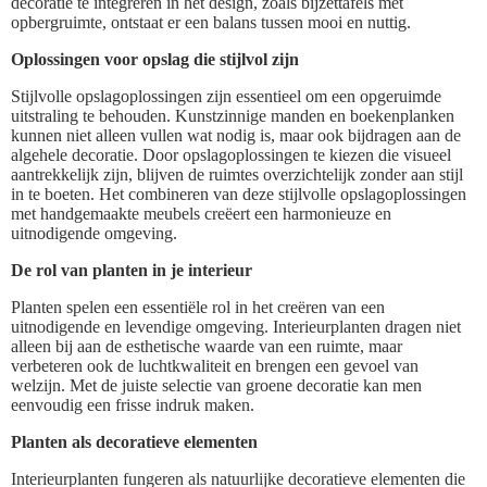
decoratie te integreren in het design, zoals bijzettafels met
opbergruimte, ontstaat er een balans tussen mooi en nuttig.
Oplossingen voor opslag die stijlvol zijn
Stijlvolle opslagoplossingen zijn essentieel om een opgeruimde
uitstraling te behouden. Kunstzinnige manden en boekenplanken
kunnen niet alleen vullen wat nodig is, maar ook bijdragen aan de
algehele decoratie. Door opslagoplossingen te kiezen die visueel
aantrekkelijk zijn, blijven de ruimtes overzichtelijk zonder aan stijl
in te boeten. Het combineren van deze stijlvolle opslagoplossingen
met handgemaakte meubels creëert een harmonieuze en
uitnodigende omgeving.
De rol van planten in je interieur
Planten spelen een essentiële rol in het creëren van een
uitnodigende en levendige omgeving. Interieurplanten dragen niet
alleen bij aan de esthetische waarde van een ruimte, maar
verbeteren ook de luchtkwaliteit en brengen een gevoel van
welzijn. Met de juiste selectie van groene decoratie kan men
eenvoudig een frisse indruk maken.
Planten als decoratieve elementen
Interieurplanten fungeren als natuurlijke decoratieve elementen die